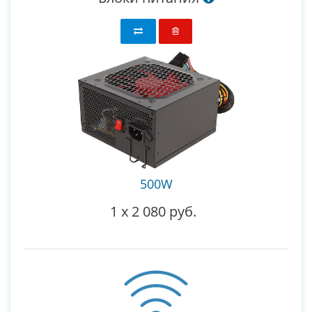
500W
1
x
2 080 руб.