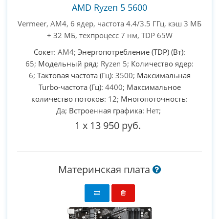
AMD Ryzen 5 5600
Vermeer, AM4, 6 ядер, частота 4.4/3.5 ГГц, кэш 3 МБ
+ 32 МБ, техпроцесс 7 нм, TDP 65W
Сокет
: AM4;
Энергопотребление (TDP) (Вт)
:
65;
Модельный ряд
: Ryzen 5;
Количество ядер
:
6;
Тактовая частота (Гц)
: 3500;
Максимальная
Turbo-частота (Гц)
: 4400;
Максимальное
количество потоков
: 12;
Многопоточность
:
Да;
Встроенная графика
: Нет;
1
x
13 950 руб.
Материнская плата