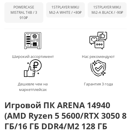
POWERCASE
1STPLAYER MIKU
1STPLAYER MIKU
MISTRAL T4B / 3
Mi2-A WHITE /
+80₽
Mi2-A BLACK /
-90₽
910₽
Широкий ассортимент
Нас рекомендуют
Дешевле чем на
Гарантия 3 года
маркетплейсах
Игровой ПК ARENA 14940
(AMD Ryzen 5 5600/RTX 3050 8
ГБ/16 ГБ DDR4/M2 128 ГБ