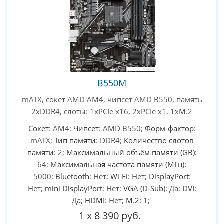
B550M
mATX, сокет AMD AM4, чипсет AMD B550, память
2xDDR4, слоты: 1xPCIe x16, 2xPCIe x1, 1xM.2
Сокет
: AM4;
Чипсет
: AMD B550;
Форм-фактор
:
mATX;
Тип памяти
: DDR4;
Количество слотов
памяти
: 2;
Максимальный объём памяти (GB)
:
64;
Максимальная частота памяти (МГц)
:
5000;
Bluetooth
: Нет;
Wi-Fi
: Нет;
DisplayPort
:
Нет;
mini DisplayPort
: Нет;
VGA (D-Sub)
: Да;
DVI
:
Да;
HDMI
: Нет;
M.2
: 1;
1
x
8 390 руб.