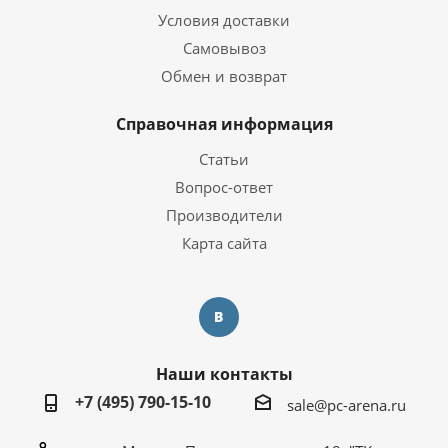
Условия доставки
NVIDIA GeForce GTX
Видеокарта
1660Ti 6 ГБ
Самовывоз
Тип видеокарты
Дискретная
Обмен и возврат
Объем видеопамяти
6 ГБ
Справочная информация
Операционная система
Статьи
Вопрос-ответ
Операционная система
Windows 10 Pro Trial
Производители
Карта сайта
Корпус
Корпус
1STPLAYER TRILOBITE T5
Дополнительная информация
Наши контакты
Перейти на страницу с
Информация о гарантии
информацией о
+7 (495) 790-15-10
sale@pc-arena.ru
гарантии
Компьютер собран в РФ
с использованием