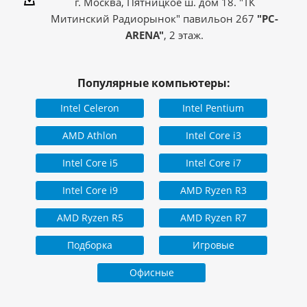
г. Москва, Пятницкое ш. дом 18. "ТК
комплектующих из
Страна производитель
Митинский Радиорынок" павильон 267
"PC-
стран: Китай,
Индонезия, Малайзия,
ARENA"
, 2 этаж.
Тайвань
Популярные компьютеры:
Intel Celeron
Intel Pentium
AMD Athlon
Intel Core i3
Intel Core i5
Intel Core i7
Intel Core i9
AMD Ryzen R3
AMD Ryzen R5
AMD Ryzen R7
Подборка
Игровые
Офисные