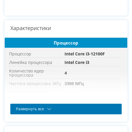
Характеристики
Процессор
Процессор
Intel Core i3-12100F
Линейка процессора
Intel Core i3
Количество ядер
4
процессора
Частота процессора, МГц
3300 МГц
Частота процессора в
4300 МГц
режиме турбо, МГц
Развернуть все
Оперативная память
Оперативная память
16 ГБ
Тип памяти
DDR5