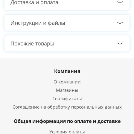
Доставка и оплата
Тактовая частота памяти
4800 МГц
Режим работы памяти
Двухканальный
Инструкции и файлы
Жёсткий диск
Похожие товары
Общий объем
1000 ГБ
накопителей HDD
Скорость вращения HDD
7200 об/мин.
Интерфейс подключения
SATA 6GB/s
HDD
Компания
О компании
Твердотельный накопитель SSD
Магазины
Общий объем
Сертификаты
M2 256 ГБ
накопителей SSD
Соглашение на обработку персональных данных
Интерфейс подключения
M2 NVMe
SSD
Общая информация по оплате и доставке
Видеокарта
Условия оплаты