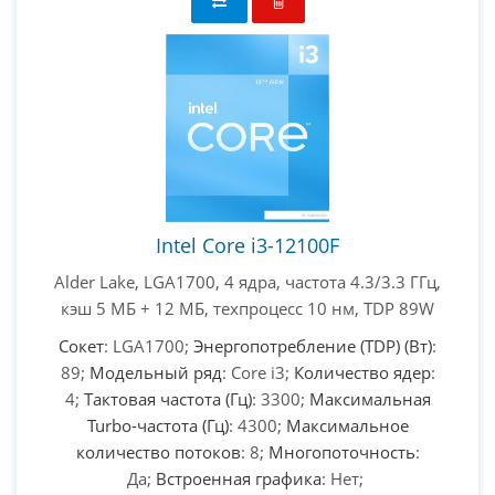
PC-Arena на карте Москвы — Яндекс Карты
Intel Core i3-12100F
Alder Lake, LGA1700, 4 ядра, частота 4.3/3.3 ГГц,
кэш 5 МБ + 12 МБ, техпроцесс 10 нм, TDP 89W
Сокет
: LGA1700;
Энергопотребление (TDP) (Вт)
:
89;
Модельный ряд
: Core i3;
Количество ядер
:
4;
Тактовая частота (Гц)
: 3300;
Максимальная
Turbo-частота (Гц)
: 4300;
Максимальное
количество потоков
: 8;
Многопоточность
:
Да;
Встроенная графика
: Нет;