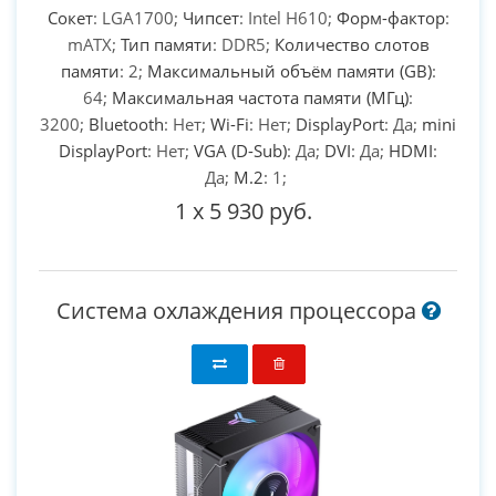
Сокет
: LGA1700;
Чипсет
: Intel H610;
Форм-фактор
:
mATX;
Тип памяти
: DDR5;
Количество слотов
памяти
: 2;
Максимальный объём памяти (GB)
:
64;
Максимальная частота памяти (МГц)
:
3200;
Bluetooth
: Нет;
Wi-Fi
: Нет;
DisplayPort
: Да;
mini
DisplayPort
: Нет;
VGA (D-Sub)
: Да;
DVI
: Да;
HDMI
:
Да;
M.2
: 1;
1
x
5 930 руб.
Система охлаждения процессора