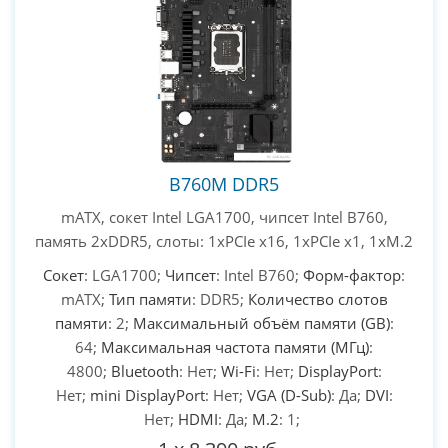
B760M DDR5
mATX, сокет Intel LGA1700, чипсет Intel B760,
память 2xDDR5, слоты: 1xPCIe x16, 1xPCIe x1, 1xM.2
Сокет
: LGA1700;
Чипсет
: Intel B760;
Форм-фактор
:
mATX;
Тип памяти
: DDR5;
Количество слотов
памяти
: 2;
Максимальный объём памяти (GB)
:
64;
Максимальная частота памяти (МГц)
:
4800;
Bluetooth
: Нет;
Wi-Fi
: Нет;
DisplayPort
:
Нет;
mini DisplayPort
: Нет;
VGA (D-Sub)
: Да;
DVI
:
Нет;
HDMI
: Да;
M.2
: 1;