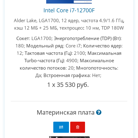
Intel Core i7-12700F
Alder Lake, LGA1700, 12 ядер, частота 4.9/1.6 ГГц,
кэш 12 МБ + 25 МБ, техпроцесс 10 нм, TDP 180W
Сокет
: LGA1700;
Энергопотребление (TDP) (Вт)
:
180;
Модельный ряд
: Core i7;
Количество ядер
:
12;
Тактовая частота (Гц)
: 2100;
Максимальная
Turbo-частота (Гц)
: 4900;
Максимальное
количество потоков
: 20;
Многопоточность
:
Да;
Встроенная графика
: Нет;
1
x
35 530 руб.
Материнская плата