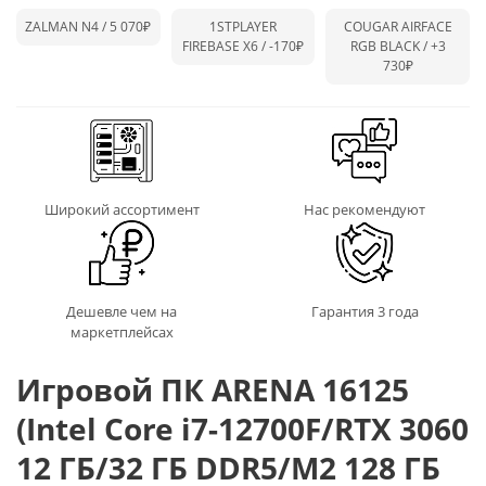
ZALMAN N4 / 5 070₽
1STPLAYER
COUGAR AIRFACE
FIREBASE X6 /
-170₽
RGB BLACK /
+3
730₽
Широкий ассортимент
Нас рекомендуют
Дешевле чем на
Гарантия 3 года
маркетплейсах
Игровой ПК ARENA 16125
(Intel Core i7-12700F/RTX 3060
12 ГБ/32 ГБ DDR5/M2 128 ГБ