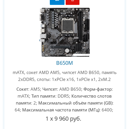
B650M
mATX, сокет AMD AM5, чипсет AMD B650, память
2xDDR5, слоты: 1xPCIe x16, 1xPCIe x1, 2xM.2
Сокет
: AM5;
Чипсет
: AMD B650;
Форм-фактор
:
mATX;
Тип памяти
: DDR5;
Количество слотов
памяти
: 2;
Максимальный объём памяти (GB)
:
64;
Максимальная частота памяти (МГц)
: 6400;
1
x
9 960 руб.