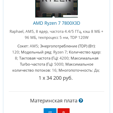
AMD Ryzen 7 7800X3D
Raphael, AM5, 8 ядер, частота 4.4/5 ГГц, кэш 8 МБ +
96 МБ, техпроцесс 5 нм, TDP 120W
Сокет
: AM5;
Энергопотребление (TDP) (Вт)
:
120;
Модельный ряд
: Ryzen 7;
Количество ядер
:
8;
Тактовая частота (Гц)
: 4200;
Максимальная
Turbo-частота (Гц)
: 5000;
Максимальное
количество потоков
: 16;
Многопоточность
: Да;
1
x
34 200 руб.
Материнская плата