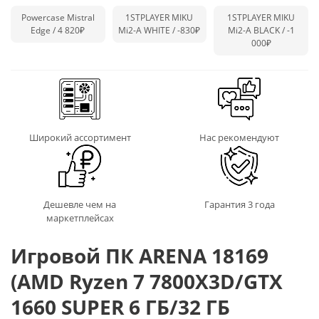
Powercase Mistral
1STPLAYER MIKU
1STPLAYER MIKU
Edge / 4 820₽
Mi2-A WHITE /
-830₽
Mi2-A BLACK /
-1
000₽
Широкий ассортимент
Нас рекомендуют
Дешевле чем на
Гарантия 3 года
маркетплейсах
Игровой ПК ARENA 18169
(AMD Ryzen 7 7800X3D/GTX
1660 SUPER 6 ГБ/32 ГБ