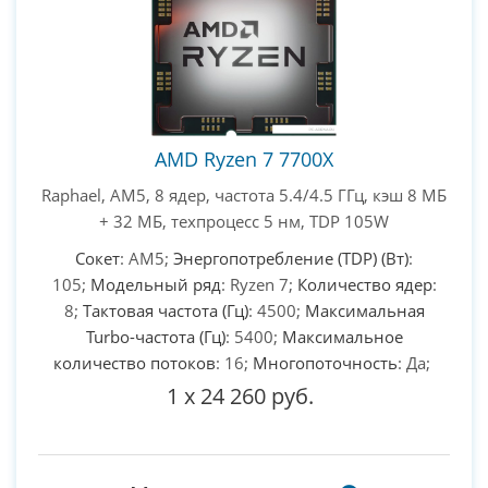
AMD Ryzen 7 7700X
Raphael, AM5, 8 ядер, частота 5.4/4.5 ГГц, кэш 8 МБ
+ 32 МБ, техпроцесс 5 нм, TDP 105W
Сокет
: AM5;
Энергопотребление (TDP) (Вт)
:
105;
Модельный ряд
: Ryzen 7;
Количество ядер
:
8;
Тактовая частота (Гц)
: 4500;
Максимальная
Turbo-частота (Гц)
: 5400;
Максимальное
количество потоков
: 16;
Многопоточность
: Да;
1
x
24 260 руб.