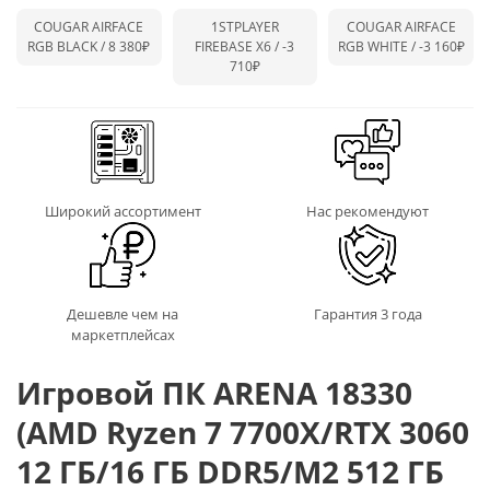
COUGAR AIRFACE
1STPLAYER
COUGAR AIRFACE
RGB BLACK / 8 380₽
FIREBASE X6 /
-3
RGB WHITE /
-3 160₽
710₽
Широкий ассортимент
Нас рекомендуют
Дешевле чем на
Гарантия 3 года
маркетплейсах
Игровой ПК ARENA 18330
(AMD Ryzen 7 7700X/RTX 3060
12 ГБ/16 ГБ DDR5/M2 512 ГБ