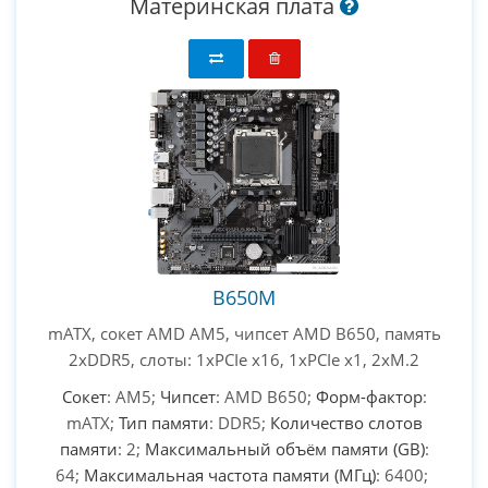
Материнская плата
B650M
mATX, сокет AMD AM5, чипсет AMD B650, память
2xDDR5, слоты: 1xPCIe x16, 1xPCIe x1, 2xM.2
Сокет
: AM5;
Чипсет
: AMD B650;
Форм-фактор
:
mATX;
Тип памяти
: DDR5;
Количество слотов
памяти
: 2;
Максимальный объём памяти (GB)
:
64;
Максимальная частота памяти (МГц)
: 6400;