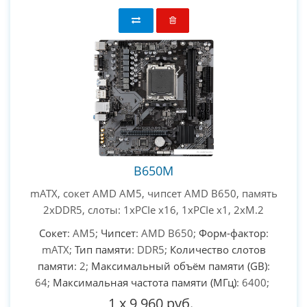
B650M
mATX, сокет AMD AM5, чипсет AMD B650, память
2xDDR5, слоты: 1xPCIe x16, 1xPCIe x1, 2xM.2
Сокет
: AM5;
Чипсет
: AMD B650;
Форм-фактор
:
mATX;
Тип памяти
: DDR5;
Количество слотов
памяти
: 2;
Максимальный объём памяти (GB)
:
64;
Максимальная частота памяти (МГц)
: 6400;
1
x
9 960 руб.