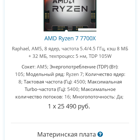
AMD Ryzen 7 7700X
Raphael, AM5, 8 ядер, частота 5.4/4.5 ГГц, кэш 8 МБ
+ 32 МБ, техпроцесс 5 нм, TDP 105W
Сокет
: AM5;
Энергопотребление (TDP) (Вт)
:
105;
Модельный ряд
: Ryzen 7;
Количество ядер
:
8;
Тактовая частота (Гц)
: 4500;
Максимальная
Turbo-частота (Гц)
: 5400;
Максимальное
количество потоков
: 16;
Многопоточность
: Да;
1
x
25 490 руб.
Материнская плата