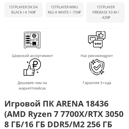
1STPLAYER DK D4
1STPLAYER MIKU
1STPLAYER
BLACK / 4 740₽
Mi2-A WHITE /
-750₽
FIREBASE X3-M /
-420₽
Широкий ассортимент
Нас рекомендуют
Дешевле чем на
Гарантия 3 года
маркетплейсах
Игровой ПК ARENA 18436
(AMD Ryzen 7 7700X/RTX 3050
8 ГБ/16 ГБ DDR5/M2 256 ГБ