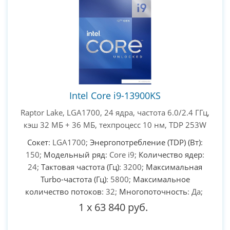
PC-Arena на карте Москвы — Яндекс Карты
Intel Core i9-13900KS
Raptor Lake, LGA1700, 24 ядра, частота 6.0/2.4 ГГц,
кэш 32 МБ + 36 МБ, техпроцесс 10 нм, TDP 253W
Сокет
: LGA1700;
Энергопотребление (TDP) (Вт)
:
150;
Модельный ряд
: Core i9;
Количество ядер
:
24;
Тактовая частота (Гц)
: 3200;
Максимальная
Turbo-частота (Гц)
: 5800;
Максимальное
количество потоков
: 32;
Многопоточность
: Да;
1
x
63 840 руб.