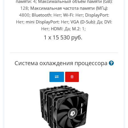
памяти
: 4;
Максимальный объём памяти (GB)
:
128;
Максимальная частота памяти (МГц)
:
4800;
Bluetooth
: Нет;
Wi-Fi
: Нет;
DisplayPort
:
Нет;
mini DisplayPort
: Нет;
VGA (D-Sub)
: Да;
DVI
:
Нет;
HDMI
: Да;
M.2
: 1;
1
x
15 530 руб.
Система охлаждения процессора