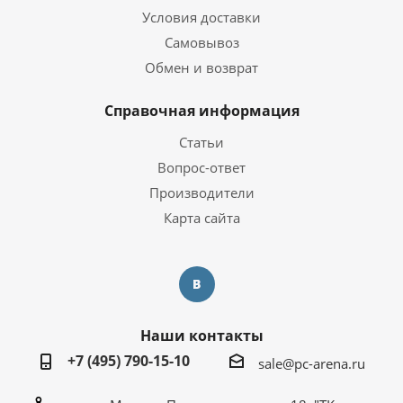
Условия доставки
NVIDIA GeForce RTX 4090
Видеокарта
24 ГБ
Самовывоз
Тип видеокарты
Дискретная
Обмен и возврат
Объем видеопамяти
24 ГБ
Справочная информация
Операционная система
Статьи
Вопрос-ответ
Операционная система
Windows 10 Pro Trial
Производители
Карта сайта
Корпус
1STPLAYER STEAMPUNK
Корпус
SP9 BLACK
Дополнительная информация
Наши контакты
Перейти на страницу с
+7 (495) 790-15-10
Информация о гарантии
информацией о
sale@pc-arena.ru
гарантии
Компьютер собран в РФ