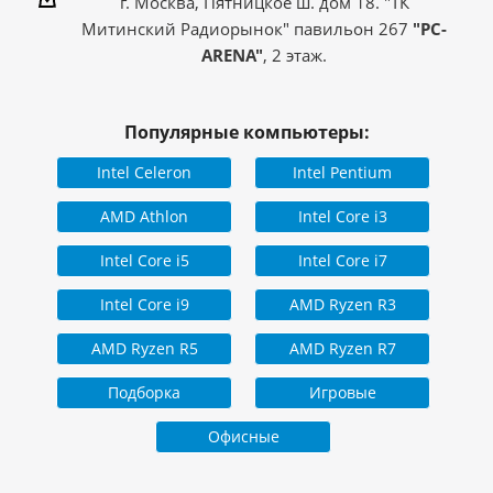
г. Москва, Пятницкое ш. дом 18. "ТК
с использованием
комплектующих из
Митинский Радиорынок" павильон 267
"PC-
Страна производитель
стран: Китай,
ARENA"
, 2 этаж.
Индонезия, Малайзия,
Тайвань
Популярные компьютеры:
Intel Celeron
Intel Pentium
AMD Athlon
Intel Core i3
Intel Core i5
Intel Core i7
Intel Core i9
AMD Ryzen R3
AMD Ryzen R5
AMD Ryzen R7
Подборка
Игровые
Офисные