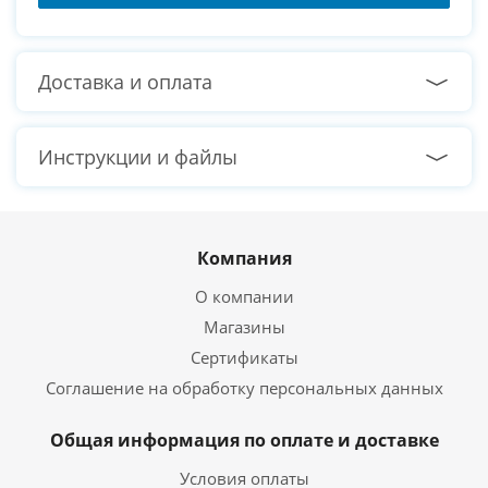
Оперативная память
Оперативная память
32 ГБ
Тип памяти
DDR5
Доставка и оплата
Тактовая частота памяти
4800 МГц
Режим работы памяти
Двухканальный
Инструкции и файлы
Жёсткий диск
Общий объем
Без HDD
накопителей HDD
Компания
О компании
Твердотельный накопитель SSD
Магазины
Общий объем
Сертификаты
M2 1 ТБ
накопителей SSD
Соглашение на обработку персональных данных
Интерфейс подключения
M2 NVMe
SSD
Общая информация по оплате и доставке
Видеокарта
Условия оплаты