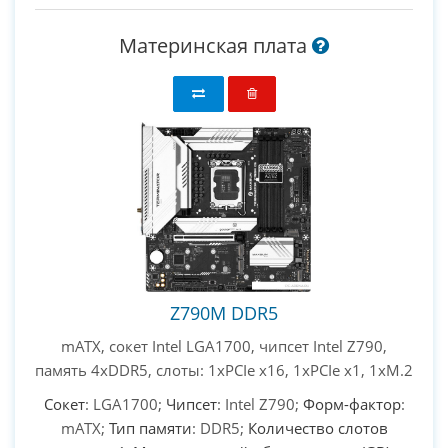
Материнская плата
Z790M DDR5
mATX, сокет Intel LGA1700, чипсет Intel Z790,
память 4xDDR5, слоты: 1xPCIe x16, 1xPCIe x1, 1xM.2
Сокет
: LGA1700;
Чипсет
: Intel Z790;
Форм-фактор
:
mATX;
Тип памяти
: DDR5;
Количество слотов