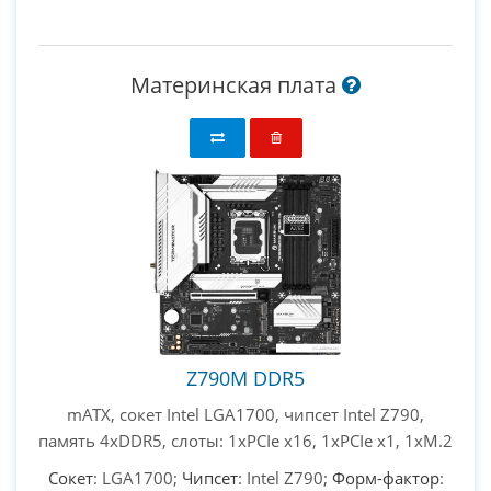
Материнская плата
Z790M DDR5
mATX, сокет Intel LGA1700, чипсет Intel Z790,
память 4xDDR5, слоты: 1xPCIe x16, 1xPCIe x1, 1xM.2
Сокет
: LGA1700;
Чипсет
: Intel Z790;
Форм-фактор
: