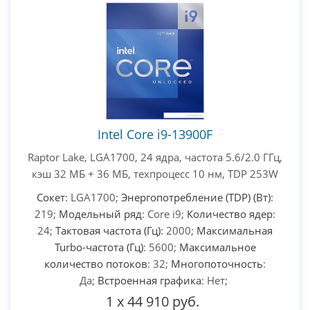
Intel Core i9-13900F
Raptor Lake, LGA1700, 24 ядра, частота 5.6/2.0 ГГц,
кэш 32 МБ + 36 МБ, техпроцесс 10 нм, TDP 253W
Сокет
: LGA1700;
Энергопотребление (TDP) (Вт)
:
219;
Модельный ряд
: Core i9;
Количество ядер
:
24;
Тактовая частота (Гц)
: 2000;
Максимальная
Turbo-частота (Гц)
: 5600;
Максимальное
количество потоков
: 32;
Многопоточность
:
Да;
Встроенная графика
: Нет;
1
x
44 910 руб.