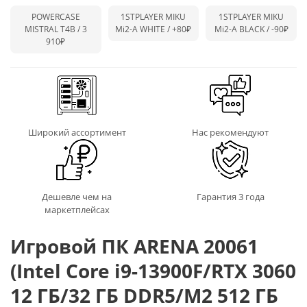
POWERCASE
1STPLAYER MIKU
1STPLAYER MIKU
MISTRAL T4B / 3
Mi2-A WHITE /
+80₽
Mi2-A BLACK /
-90₽
910₽
Широкий ассортимент
Нас рекомендуют
Дешевле чем на
Гарантия 3 года
маркетплейсах
Игровой ПК ARENA 20061
(Intel Core i9-13900F/RTX 3060
12 ГБ/32 ГБ DDR5/M2 512 ГБ