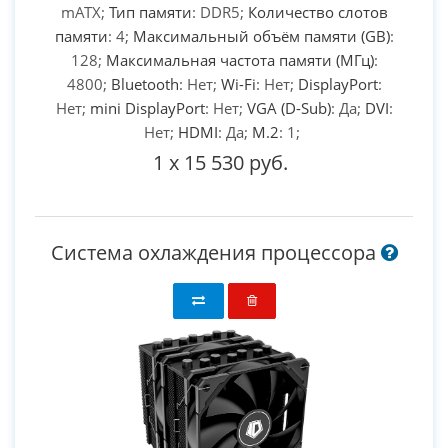
mATX;
Тип памяти
: DDR5;
Количество слотов
памяти
: 4;
Максимальный объём памяти (GB)
:
128;
Максимальная частота памяти (МГц)
:
4800;
Bluetooth
: Нет;
Wi-Fi
: Нет;
DisplayPort
:
Нет;
mini DisplayPort
: Нет;
VGA (D-Sub)
: Да;
DVI
:
Нет;
HDMI
: Да;
M.2
: 1;
1
x
15 530 руб.
Система охлаждения процессора