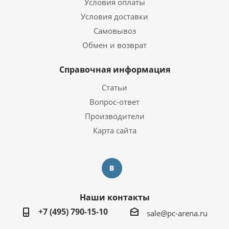
Условия оплаты
Тип видеокарты
Дискретная
Условия доставки
Объем видеопамяти
12 ГБ
Самовывоз
Обмен и возврат
Операционная система
Операционная система
Windows 10 Pro Trial
Справочная информация
Статьи
Корпус
Вопрос-ответ
Корпус
ZALMAN N5 MF
Производители
Карта сайта
Дополнительная информация
Перейти на страницу с
Информация о гарантии
информацией о
гарантии
Компьютер собран в РФ
Наши контакты
с использованием
комплектующих из
Страна производитель
+7 (495) 790-15-10
стран: Китай,
sale@pc-arena.ru
Индонезия, Малайзия,
Тайвань