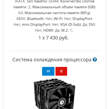
mATX;
Тип памяти
: DDR4;
Количество слотов
памяти
: 2;
Максимальный объём памяти (GB)
:
64;
Максимальная частота памяти (МГц)
:
4800;
Bluetooth
: Нет;
Wi-Fi
: Нет;
DisplayPort
:
Нет;
mini DisplayPort
: Нет;
VGA (D-Sub)
: Да;
DVI
:
Нет;
HDMI
: Да;
M.2
: 1;
1
x
7 430 руб.
Система охлаждения процессора