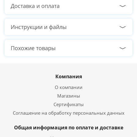
Тип памяти
DDR4
Доставка и оплата
Тактовая частота памяти
3200 МГц
Режим работы памяти
Двухканальный
Инструкции и файлы
Жёсткий диск
Похожие товары
Общий объем
Без HDD
накопителей HDD
Твердотельный накопитель SSD
Компания
Общий объем
M2 1 ТБ
накопителей SSD
О компании
Интерфейс подключения
Магазины
M2 NVMe
SSD
Сертификаты
Соглашение на обработку персональных данных
Видеокарта
Общая информация по оплате и доставке
NVIDIA GeForce RTX 4070
Видеокарта
12 ГБ