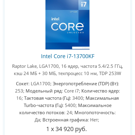
PC-Arena на карте Москвы — Яндекс Карты
Intel Core i7-13700KF
Raptor Lake, LGA1700, 16 ядер, частота 5.4/2.5 ГГц,
кэш 24 МБ + 30 МБ, техпроцесс 10 нм, TDP 253W
Сокет
: LGA1700;
Энергопотребление (TDP) (Вт)
:
253;
Модельный ряд
: Core i7;
Количество ядер
:
16;
Тактовая частота (Гц)
: 3400;
Максимальная
Turbo-частота (Гц)
: 5400;
Максимальное
количество потоков
: 24;
Многопоточность
:
Да;
Встроенная графика
: Нет;
1
x
34 920 руб.