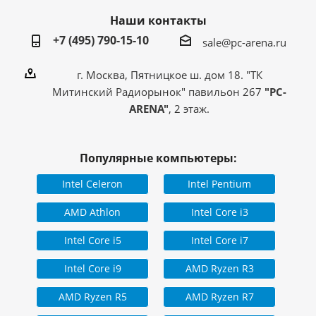
гарантии
Наши контакты
Компьютер собран в РФ
с использованием
+7 (495) 790-15-10
комплектующих из
sale@pc-arena.ru
Страна производитель
стран: Китай,
Индонезия, Малайзия,
Тайвань
г. Москва, Пятницкое ш. дом 18. "ТК
Митинский Радиорынок" павильон 267
"PC-
ARENA"
, 2 этаж.
Популярные компьютеры:
Intel Celeron
Intel Pentium
AMD Athlon
Intel Core i3
Intel Core i5
Intel Core i7
Intel Core i9
AMD Ryzen R3
AMD Ryzen R5
AMD Ryzen R7