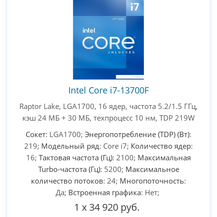
PC-Arena на карте Москвы — Яндекс Карты
Intel Core i7-13700F
Raptor Lake, LGA1700, 16 ядер, частота 5.2/1.5 ГГц,
кэш 24 МБ + 30 МБ, техпроцесс 10 нм, TDP 219W
Сокет
: LGA1700;
Энергопотребление (TDP) (Вт)
:
219;
Модельный ряд
: Core i7;
Количество ядер
:
16;
Тактовая частота (Гц)
: 2100;
Максимальная
Turbo-частота (Гц)
: 5200;
Максимальное
количество потоков
: 24;
Многопоточность
:
Да;
Встроенная графика
: Нет;
1
x
34 920 руб.