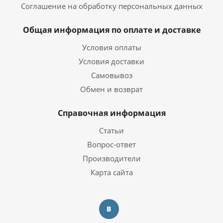
Соглашение на обработку персональных данных
Видеокарта
Общая информация по оплате и доставке
NVIDIA GeForce GTX 1660
Видеокарта
SUPER 6 ГБ
Условия оплаты
Тип видеокарты
Дискретная
Условия доставки
Объем видеопамяти
6 ГБ
Самовывоз
Обмен и возврат
Операционная система
Операционная система
Windows 10 Pro Trial
Справочная информация
Статьи
Корпус
Вопрос-ответ
1STPLAYER MIKU Mi2-A
Производители
Корпус
BLACK
Карта сайта
Дополнительная информация
Перейти на страницу с
Информация о гарантии
информацией о