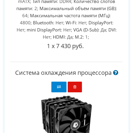
mATX;
Тип памяти
: DDR4;
Количество слотов
памяти
: 2;
Максимальный объём памяти (GB)
:
64;
Максимальная частота памяти (МГц)
:
4800;
Bluetooth
: Нет;
Wi-Fi
: Нет;
DisplayPort
:
Нет;
mini DisplayPort
: Нет;
VGA (D-Sub)
: Да;
DVI
:
Нет;
HDMI
: Да;
M.2
: 1;
1
x
7 430 руб.
Система охлаждения процессора