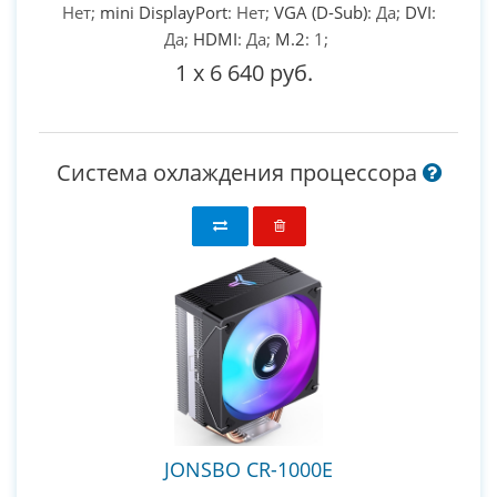
Нет;
mini DisplayPort
: Нет;
VGA (D-Sub)
: Да;
DVI
:
Да;
HDMI
: Да;
M.2
: 1;
1
x
6 640 руб.
Система охлаждения процессора
JONSBO CR-1000E