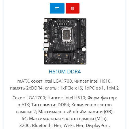
H610M DDR4
mATX, сокет Intel LGA1700, чипсет Intel H610,
память 2xDDR4, слоты: 1xPCIe x16, 1xPCIe x1, 1xM.2
Сокет
: LGA1700;
Чипсет
: Intel H610;
Форм-фактор
:
mATX;
Тип памяти
: DDR4;
Количество слотов
памяти
: 2;
Максимальный объём памяти (GB)
:
64;
Максимальная частота памяти (МГц)
:
3200;
Bluetooth
: Нет;
Wi-Fi
: Нет;
DisplayPort
: