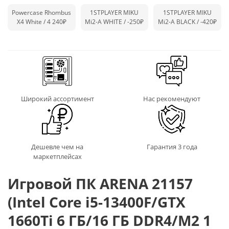
Powercase Rhombus
1STPLAYER MIKU
1STPLAYER MIKU
X4 White / 4 240₽
Mi2-A WHITE /
-250₽
Mi2-A BLACK /
-420₽
Широкий ассортимент
Нас рекомендуют
Дешевле чем на
Гарантия 3 года
маркетплейсах
Игровой ПК ARENA 21157
(Intel Core i5-13400F/GTX
1660Ti 6 ГБ/16 ГБ DDR4/M2 1