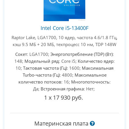
Intel Core i5-13400F
Raptor Lake, LGA1700, 10 ядер, частота 4.6/1.8 ГГц,
кэш 9.5 МБ + 20 МБ, техпроцесс 10 нм, TDP 148W
Сокет
: LGA1700;
Энергопотребление (TDP) (Вт)
:
148;
Модельный ряд
: Core i5;
Количество ядер
:
10;
Тактовая частота (Гц)
: 1600;
Максимальная
Turbo-частота (Гц)
: 4800;
Максимальное
количество потоков
: 16;
Многопоточность
:
Да;
Встроенная графика
: Нет;
1
x
17 930 руб.
Материнская плата