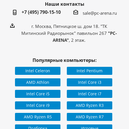
Наши контакты
Перейти на страницу с
Информация о гарантии
информацией о
+7 (495) 790-15-10
sale@pc-arena.ru
гарантии
Компьютер собран в РФ
с использованием
г. Москва, Пятницкое ш. дом 18. "ТК
комплектующих из
Страна производитель
Митинский Радиорынок" павильон 267
"PC-
стран: Китай,
Индонезия, Малайзия,
ARENA"
, 2 этаж.
Тайвань
Популярные компьютеры:
Intel Celeron
Intel Pentium
AMD Athlon
Intel Core i3
Intel Core i5
Intel Core i7
Intel Core i9
AMD Ryzen R3
AMD Ryzen R5
AMD Ryzen R7
Подборка
Игровые