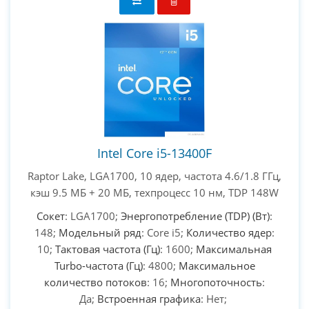
PC-Arena на карте Москвы — Яндекс Карты
Intel Core i5-13400F
Raptor Lake, LGA1700, 10 ядер, частота 4.6/1.8 ГГц,
кэш 9.5 МБ + 20 МБ, техпроцесс 10 нм, TDP 148W
Сокет
: LGA1700;
Энергопотребление (TDP) (Вт)
:
148;
Модельный ряд
: Core i5;
Количество ядер
:
10;
Тактовая частота (Гц)
: 1600;
Максимальная
Turbo-частота (Гц)
: 4800;
Максимальное
количество потоков
: 16;
Многопоточность
:
Да;
Встроенная графика
: Нет;