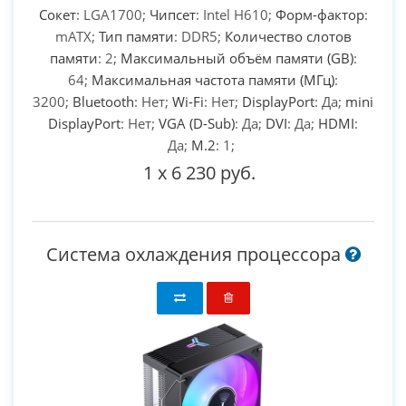
Сокет
: LGA1700;
Чипсет
: Intel H610;
Форм-фактор
:
mATX;
Тип памяти
: DDR5;
Количество слотов
памяти
: 2;
Максимальный объём памяти (GB)
:
64;
Максимальная частота памяти (МГц)
:
3200;
Bluetooth
: Нет;
Wi-Fi
: Нет;
DisplayPort
: Да;
mini
DisplayPort
: Нет;
VGA (D-Sub)
: Да;
DVI
: Да;
HDMI
:
Да;
M.2
: 1;
1
x
6 230 руб.
Система охлаждения процессора