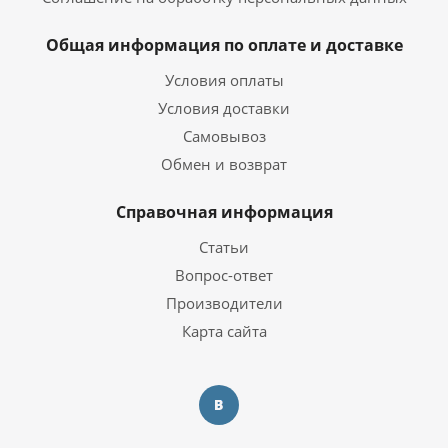
Интерфейс подключения
SATA 6GB/s
SSD
Общая информация по оплате и доставке
Видеокарта
Условия оплаты
Условия доставки
NVIDIA GeForce RTX
Видеокарта
4070Ti 12 ГБ
Самовывоз
Тип видеокарты
Дискретная
Обмен и возврат
Объем видеопамяти
12 ГБ
Справочная информация
Операционная система
Статьи
Вопрос-ответ
Операционная система
Windows 10 Pro Trial
Производители
Карта сайта
Корпус
Корпус
ZALMAN N5 MF
Дополнительная информация