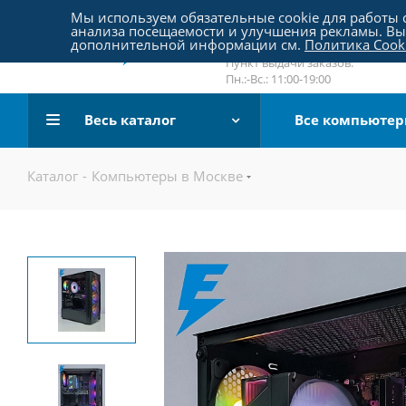
Пятницкое шоссе 18, пав. 267
Мы используем обязательные cookie для работы с
анализа посещаемости и улучшения рекламы. Вы 
email:
sale@pc-arena.ru
дополнительной информации см.
Политика Cook
Пн.:-Вс.: 10:00-20:00
Пункт выдачи заказов:
Пн.:-Вс.: 11:00-19:00
Весь каталог
Все компьюте
Каталог
-
Компьютеры в Москве