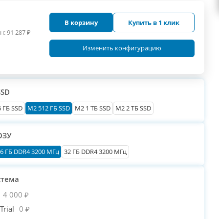
В корзину
Купить в 1 клик
н:
91 287
₽
Изменить конфигурацию
SSD
 ГБ SSD
M2 512 ГБ SSD
M2 1 ТБ SSD
M2 2 ТБ SSD
ОЗУ
6 ГБ DDR4 3200 МГц
32 ГБ DDR4 3200 МГц
стема
4 000 ₽
rial
0 ₽