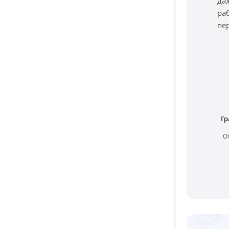
да
ра
пе
Гр
О