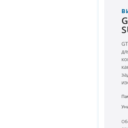
В
G
S
GT
дл
ко
ка
за
из
Па
Ун
Об