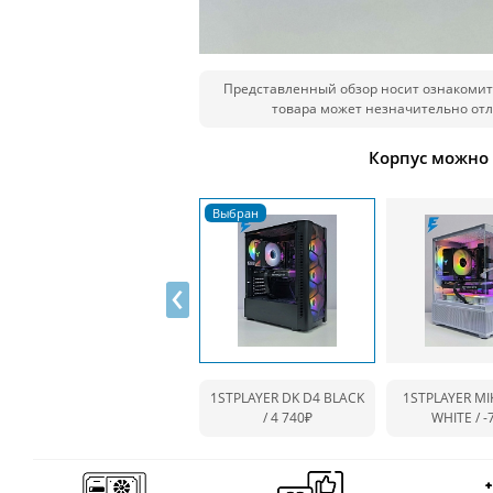
Представленный обзор носит ознакомит
товара может незначительно отл
Корпус можно
‹
1STPLAYER DK D4 BLACK
1STPLAYER MI
/ 4 740₽
WHITE /
-