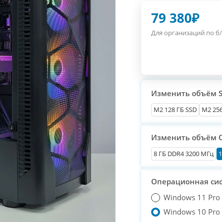
79 380
₽
Для организаций по б/
Изменить объём 
М2 128 ГБ SSD
M2 256
Изменить объём 
8 ГБ DDR4 3200 МГц
1
Операционная си
Windows 11 Pro
Windows 10 Pro T