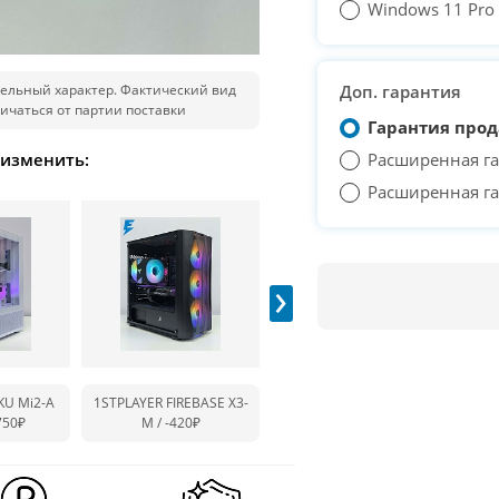
Windows 11 Pro T
ельный характер. Фактический вид
Доп. гарантия
ичаться от партии поставки
Гарантия прод
 изменить:
Расширенная га
Расширенная га
›
KU Mi2-A
1STPLAYER FIREBASE X3-
1STPLAYER MIKU Mi2-A
1ST
750₽
M /
-420₽
BLACK /
-920₽