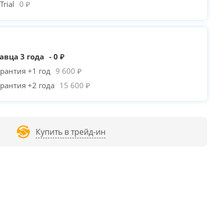
rial
0 ₽
авца 3 года
- 0 ₽
рантия +1 год
9 600 ₽
рантия +2 года
15 600 ₽
Купить в трейд-ин
PLAYER TRILOBITE T3
1STPLAYER TRILOBITE T5
POWERCASE MISTRAL
/
+80₽
/
+330₽
MICRO T3W /
-1 000₽