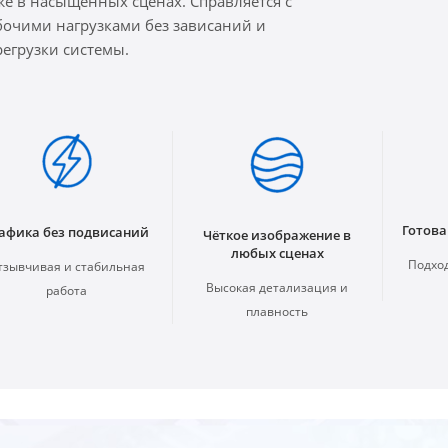
же в насыщенных сценах. Справляется с
бочими нагрузками без зависаний и
регрузки системы.
Готова
афика без подвисаний
Чёткое изображение в
любых сценах
Подход
тзывчивая и стабильная
Высокая детализация и
работа
плавность