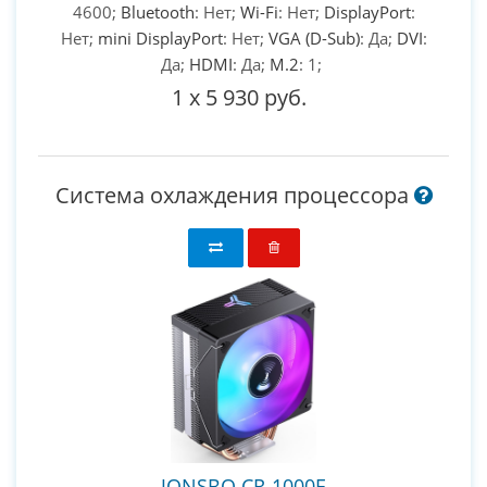
4600;
Bluetooth
: Нет;
Wi-Fi
: Нет;
DisplayPort
:
Нет;
mini DisplayPort
: Нет;
VGA (D-Sub)
: Да;
DVI
:
Да;
HDMI
: Да;
M.2
: 1;
1
x
5 930 руб.
Система охлаждения процессора
JONSBO CR-1000E