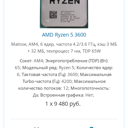
AMD Ryzen 5 3600
Matisse, AM4, 6 ядер, частота 4.2/3.6 ГГц, кэш 3 МБ
+ 32 МБ, техпроцесс 7 нм, TDP 65W
Сокет
: AM4;
Энергопотребление (TDP) (Вт)
:
65;
Модельный ряд
: Ryzen 5;
Количество ядер
:
6;
Тактовая частота (Гц)
: 3600;
Максимальная
Turbo-частота (Гц)
: 4200;
Максимальное
количество потоков
: 12;
Многопоточность
:
Да;
Встроенная графика
: Нет;
1
x
9 480 руб.