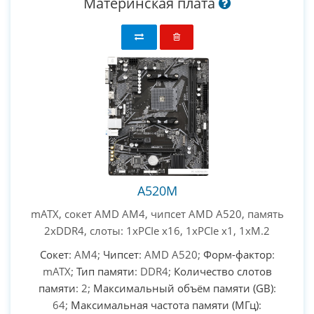
Материнская плата
A520M
mATX, сокет AMD AM4, чипсет AMD A520, память
2xDDR4, слоты: 1xPCIe x16, 1xPCIe x1, 1xM.2
Сокет
: AM4;
Чипсет
: AMD A520;
Форм-фактор
:
mATX;
Тип памяти
: DDR4;
Количество слотов
памяти
: 2;
Максимальный объём памяти (GB)
:
64;
Максимальная частота памяти (МГц)
: