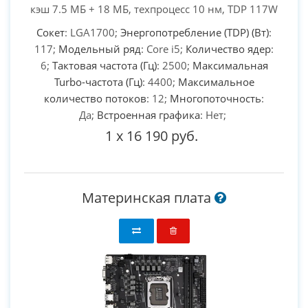
кэш 7.5 МБ + 18 МБ, техпроцесс 10 нм, TDP 117W
Сокет
: LGA1700;
Энергопотребление (TDP) (Вт)
:
117;
Модельный ряд
: Core i5;
Количество ядер
:
6;
Тактовая частота (Гц)
: 2500;
Максимальная
Turbo-частота (Гц)
: 4400;
Максимальное
количество потоков
: 12;
Многопоточность
:
Да;
Встроенная графика
: Нет;
1
x
16 190 руб.
Материнская плата