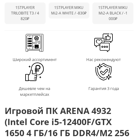
1STPLAYER
1STPLAYER MIKU
1STPLAYER MIKU
TRILOBITE T3 / 4
Mi2-A WHITE /
-830₽
Mi2-A BLACK /
-1
820₽
000₽
Широкий ассортимент
Нас рекомендуют
Дешевле чем на
Гарантия 3 года
маркетплейсах
Игровой ПК ARENA 4932
(Intel Core i5-12400F/GTX
1650 4 ГБ/16 ГБ DDR4/M2 256