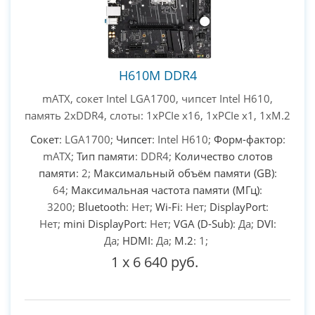
H610M DDR4
mATX, сокет Intel LGA1700, чипсет Intel H610,
память 2xDDR4, слоты: 1xPCIe x16, 1xPCIe x1, 1xM.2
Сокет
: LGA1700;
Чипсет
: Intel H610;
Форм-фактор
:
mATX;
Тип памяти
: DDR4;
Количество слотов
памяти
: 2;
Максимальный объём памяти (GB)
:
64;
Максимальная частота памяти (МГц)
:
3200;
Bluetooth
: Нет;
Wi-Fi
: Нет;
DisplayPort
:
Нет;
mini DisplayPort
: Нет;
VGA (D-Sub)
: Да;
DVI
:
Да;
HDMI
: Да;
M.2
: 1;
1
x
6 640 руб.