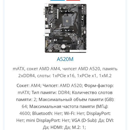
A520M
mATX, сокет AMD AM4, чипсет AMD A520, память
2xDDR4, слоты: 1xPCIe x16, 1xPCIe x1, 1xM.2
Сокет
: AM4;
Чипсет
: AMD A520;
Форм-фактор
:
mATX;
Тип памяти
: DDR4;
Количество слотов
памяти
: 2;
Максимальный объём памяти (GB)
:
64;
Максимальная частота памяти (МГц)
:
4600;
Bluetooth
: Нет;
Wi-Fi
: Нет;
DisplayPort
:
Нет;
mini DisplayPort
: Нет;
VGA (D-Sub)
: Да;
DVI
:
Да;
HDMI
: Да;
M.2
: 1;