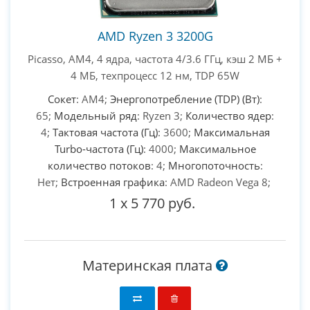
AMD Ryzen 3 3200G
Picasso, AM4, 4 ядра, частота 4/3.6 ГГц, кэш 2 МБ +
4 МБ, техпроцесс 12 нм, TDP 65W
Сокет
: AM4;
Энергопотребление (TDP) (Вт)
:
65;
Модельный ряд
: Ryzen 3;
Количество ядер
:
4;
Тактовая частота (Гц)
: 3600;
Максимальная
Turbo-частота (Гц)
: 4000;
Максимальное
количество потоков
: 4;
Многопоточность
:
Нет;
Встроенная графика
: AMD Radeon Vega 8;
1
x
5 770 руб.
Материнская плата