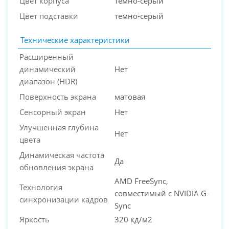
Цвет корпуса
темно-серый
Цвет подставки
темно-серый
Технические характеристики
Расширенный
динамический
Нет
диапазон (HDR)
Поверхность экрана
матовая
Сенсорный экран
Нет
Улучшенная глубина
Нет
цвета
Динамическая частота
Да
обновления экрана
AMD FreeSync,
Технология
совместимый с NVIDIA G-
синхронизации кадров
Sync
Яркость
320 кд/м2