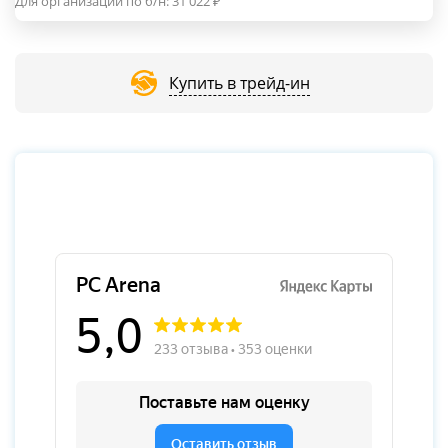
Для организаций по б/н:
31 022
₽
Купить в трейд-ин