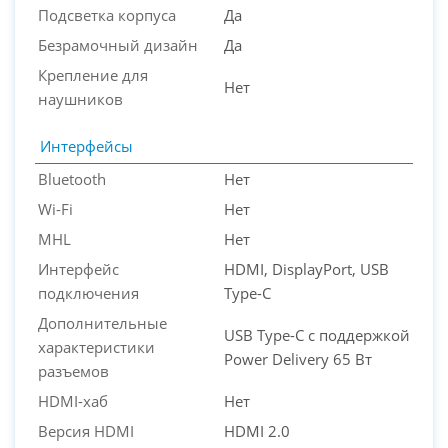
Подсветка корпуса
Да
Безрамочный дизайн
Да
Крепление для
Нет
наушников
Интерфейсы
Bluetooth
Нет
Wi-Fi
Нет
MHL
Нет
Интерфейс
HDMI, DisplayPort, USB
подключения
Type-C
Дополнительные
USB Type-C с поддержкой
характеристики
Power Delivery 65 Вт
разъемов
HDMI-хаб
Нет
Версия HDMI
HDMI 2.0