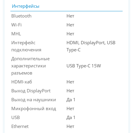
Интерфейсы
Bluetooth
Нет
Wi-Fi
Нет
MHL
Нет
Интерфейс
HDMI, DisplayPort, USB
подключения
Type-C
Дополнительные
характеристики
USB Type-C 15W
разъемов
HDMI-хаб
Нет
Выход DisplayPort
Нет
Выход на наушники
Да 1
Микрофонный вход
Нет
USB
Да 1
Ethernet
Нет