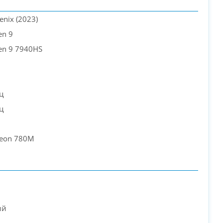
nix (2023)
PC-Arena на карте Москвы — Яндекс Карты
en 9
en 9 7940HS
ц
ц
eon 780M
ий