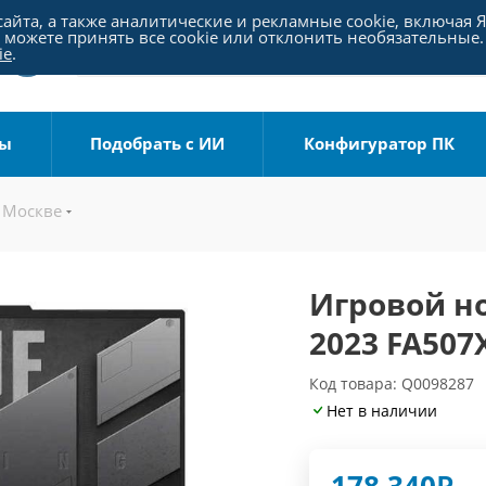
айта, а также аналитические и рекламные cookie, включая 
можете принять все cookie или отклонить необязательные.
ie
.
ры
Подобрать с ИИ
Конфигуратор ПК
 Москве
Игровой но
2023 FA50
Код товара: Q0098287
Нет в наличии