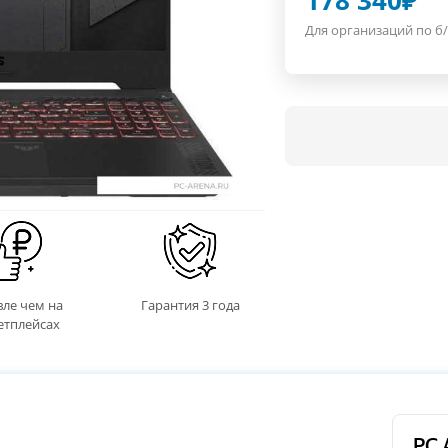
178 340
₽
Для организаций по б/
ле чем на
Гарантия 3 года
етплейсах