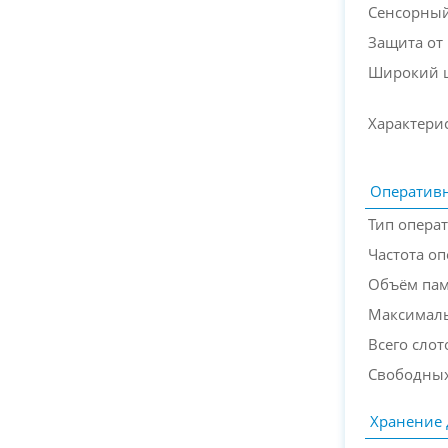
Сенсорный
Защита от
Широкий ц
Характери
Оперативн
Тип опера
Частота о
Объём па
Максимал
Всего слот
Свободных
Хранение