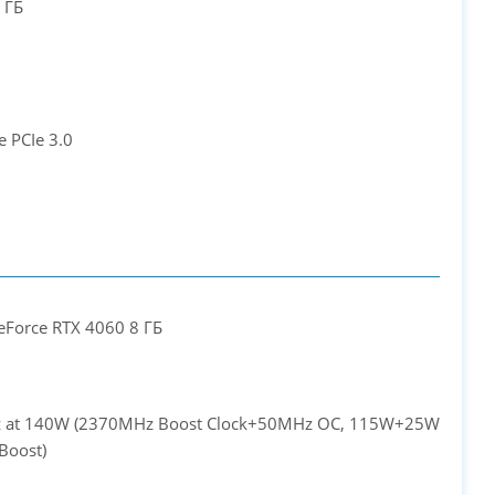
 ГБ
 PCIe 3.0
eForce RTX 4060 8 ГБ
 at 140W (2370MHz Boost Clock+50MHz OC, 115W+25W
Boost)