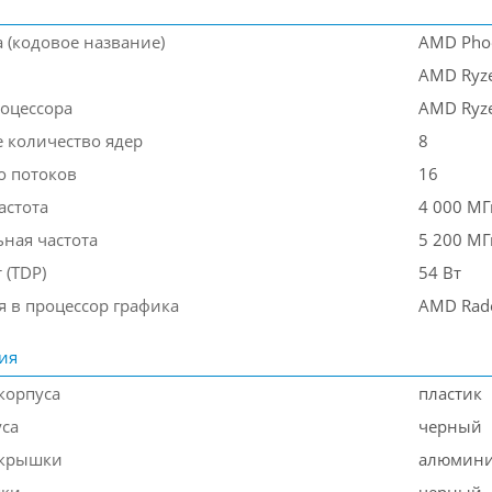
 (кодовое название)
AMD Phoe
AMD Ryz
оцессора
AMD Ryz
 количество ядер
8
о потоков
16
астота
4 000 МГ
ная частота
5 200 МГ
 (TDP)
54 Вт
я в процессор графика
AMD Rad
ия
корпуса
пластик
уса
черный
 крышки
алюмин