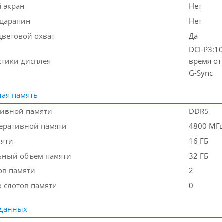
 экран
Нет
 царапин
Нет
ветовой охват
Да
DCI-P3:1
стики дисплея
время от
G-Sync
ая память
тивной памяти
DDR5
перативной памяти
4800 МГ
мяти
16 ГБ
ьный объём памяти
32 ГБ
ов памяти
2
 слотов памяти
0
 данных