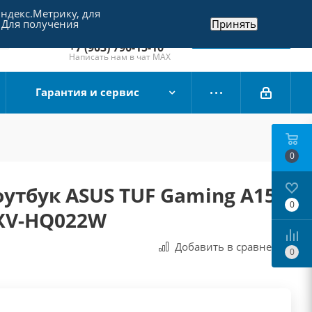
Яндекс.Метрику, для
+7 (495) 790-15-10
 Для получения
Принять
Отдел продаж
Заказать звонок
+7 (903) 790-15-10
Написать нам в чат MAX
Гарантия и сервис
0
утбук ASUS TUF Gaming A15
0
7XV-HQ022W
Добавить в сравнения
0