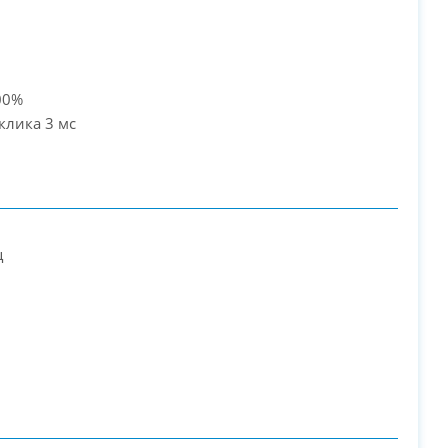
00%
клика 3 мс
ц