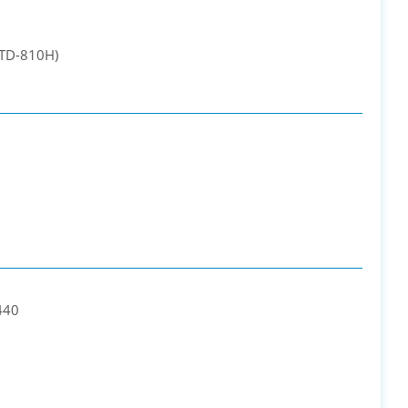
STD-810H)
440