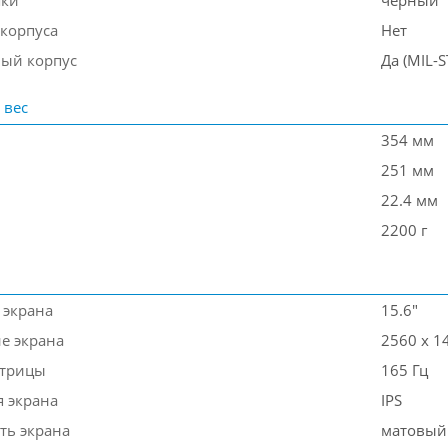
шки
черный
 корпуса
Нет
ый корпус
Да (MIL-
 вес
354 мм
251 мм
22.4 мм
2200 г
 экрана
15.6"
е экрана
2560 x 1
атрицы
165 Гц
я экрана
IPS
ть экрана
матовый