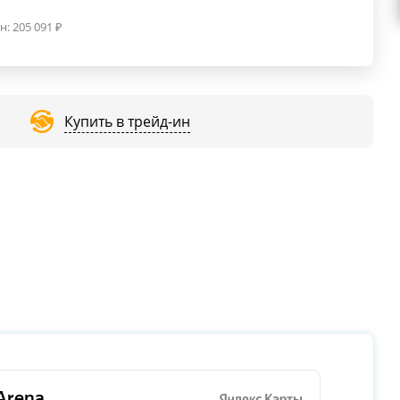
н:
205 091
₽
Купить в трейд-ин