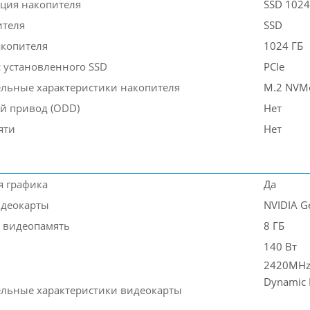
ция накопителя
SSD 1024
ителя
SSD
акопителя
1024 ГБ
 установленного SSD
PCIe
льные характеристики накопителя
M.2 NVMe
й привод (ODD)
Нет
яти
Нет
я графика
Да
деокарты
NVIDIA G
 видеопамять
8 ГБ
140 Вт
2420MHz
Dynamic 
льные характеристики видеокарты