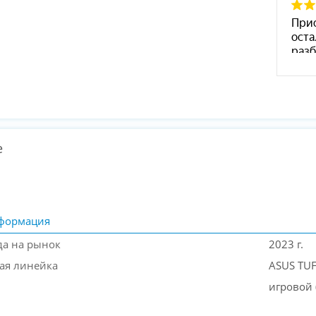
е
формация
да на рынок
2023 г.
ая линейка
ASUS TU
игровой 