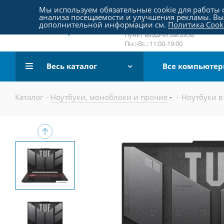
Пятницкое шоссе 18, пав. 267
Мы используем обязательные cookie для работы с
анализа посещаемости и улучшения рекламы. Вы 
email:
sale@pc-arena.ru
дополнительной информации см.
Политика Cook
Пн.:-Вс.: 10:00-20:00
Пункт выдачи заказов:
Пн.:-Вс.: 11:00-19:00
Весь каталог
Все компьюте
Каталог
-
Ноутбуки, моноблоки и прочие
-
Ноутбуки в