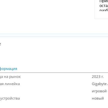
е
формация
да на рынок
2023 г.
ая линейка
Gigabyte
игровой 
 устройства
новый