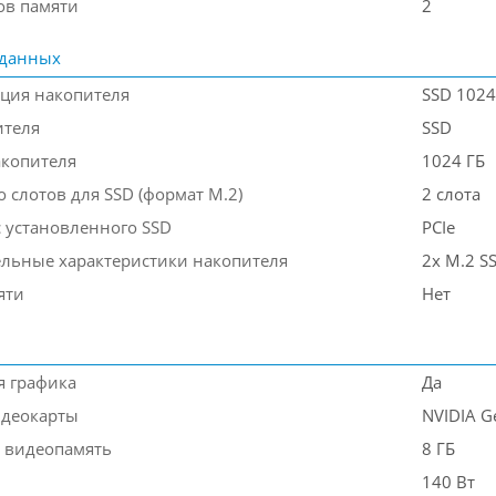
ов памяти
2
 данных
ция накопителя
SSD 1024
ителя
SSD
акопителя
1024 ГБ
 слотов для SSD (формат M.2)
2 слота
 установленного SSD
PCIe
льные характеристики накопителя
2x M.2 SS
яти
Нет
я графика
Да
деокарты
NVIDIA G
 видеопамять
8 ГБ
140 Вт