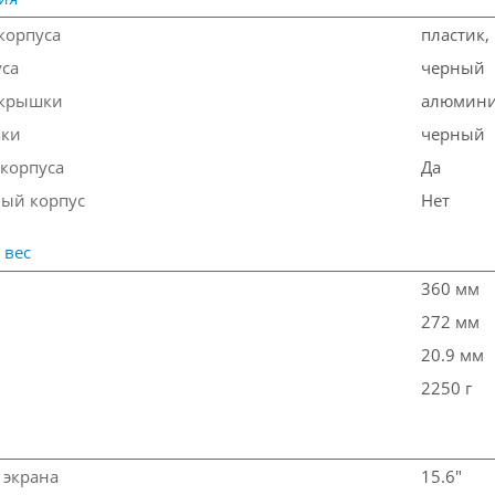
корпуса
пластик,
уса
черный
 крышки
алюмин
шки
черный
 корпуса
Да
ый корпус
Нет
 вес
360 мм
272 мм
20.9 мм
2250 г
 экрана
15.6"