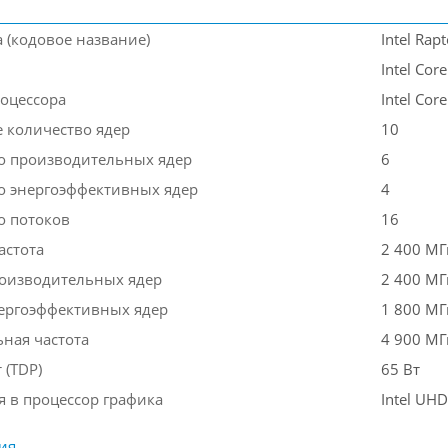
 (кодовое название)
Intel Rap
Intel Core
оцессора
Intel Cor
 количество ядер
10
о производительных ядер
6
о энергоэффективных ядер
4
о потоков
16
астота
2 400 МГ
роизводительных ядер
2 400 МГ
нергоэффективных ядер
1 800 МГ
ная частота
4 900 МГ
 (TDP)
65 Вт
я в процессор графика
Intel UHD
ия