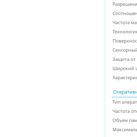
Разрешени
Соотношен
Частота м
Технологи
Поверхнос
Сенсорный
Защита от
Широкий ц
Характери
Оперативн
Тип опера
Частота о
Объём па
Максимал