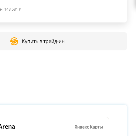
н:
148 581
₽
Купить в трейд-ин