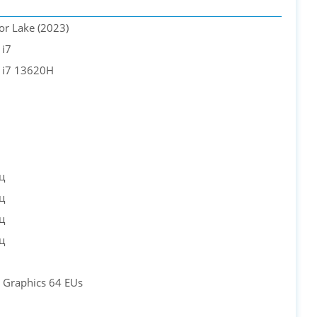
PC-Arena на карте Москвы — Яндекс Карты
tor Lake (2023)
 i7
e i7 13620H
ц
ц
ц
ц
 Graphics 64 EUs