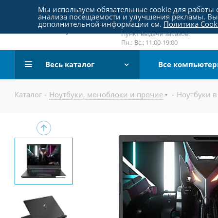
Пятницкое шоссе 18, пав. 267
Мы используем обязательные cookie для работы с
анализа посещаемости и улучшения рекламы. Вы 
email:
sale@pc-arena.ru
дополнительной информации см.
Политика Cook
Пн.:-Вс.: 10:00-20:00
Пункт выдачи заказов:
Пн.:-Вс.: 11:00-19:00
Весь каталог
Все компьюте
Каталог
-
Ноутбуки, моноблоки и прочие
-
Ноутбуки в