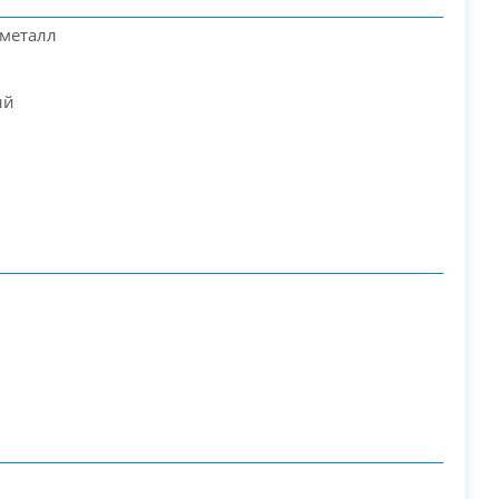
 металл
ий