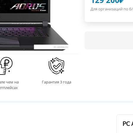
129 200
₽
Для организаций по б/
ле чем на
Гарантия 3 года
етплейсах