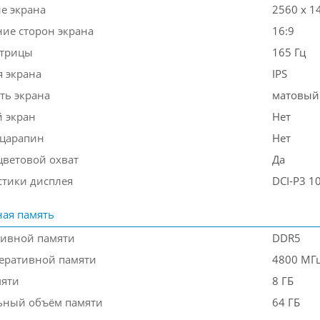
е экрана
2560 x 1
ие сторон экрана
16:9
атрицы
165 Гц
я экрана
IPS
ть экрана
матовый
 экран
Нет
 царапин
Нет
ветовой охват
Да
стики дисплея
DCI-P3 1
ая память
тивной памяти
DDR5
перативной памяти
4800 МГ
мяти
8 ГБ
ьный объём памяти
64 ГБ