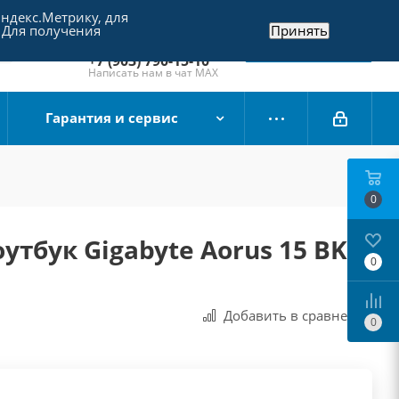
Яндекс.Метрику, для
+7 (495) 790-15-10
 Для получения
Принять
Отдел продаж
Заказать звонок
+7 (903) 790-15-10
Написать нам в чат MAX
Гарантия и сервис
0
утбук Gigabyte Aorus 15 BKF-
0
Добавить в сравнения
0