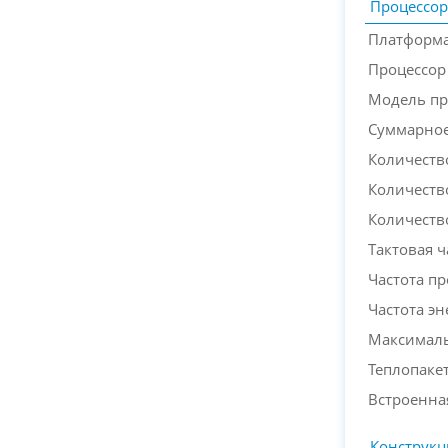
Процессор
Платформа
Процессор
Модель пр
Суммарное
Количеств
Количеств
Количеств
Тактовая ч
Частота п
Частота э
Максималь
Теплопакет
Встроенна
Конструкц