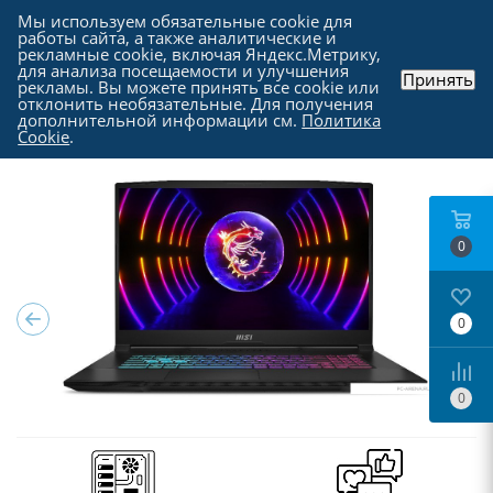
Мы используем обязательные cookie для
работы сайта, а также аналитические и
рекламные cookie, включая Яндекс.Метрику,
для анализа посещаемости и улучшения
Принять
рекламы. Вы можете принять все cookie или
Каталог
-
Ноутбуки, моноблоки и прочие
-
отклонить необязательные. Для получения
Ноутбуки в Москве
дополнительной информации см.
Политика
Cookie
.
0
0
0