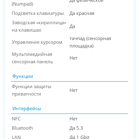
Да физическое
(Numpad)
Подсветка клавиатуры
Да красная
Заводская «кириллица»
Да
на клавишах
тачпад (сенсорная
Управление курсором
площадка)
Мультимедийная
Нет
сенсорная панель
Функции
Функции защиты
Нет
приватности
Интерфейсы
NFC
Нет
Bluetooth
Да 5.3
LAN
Да 1 Gbit