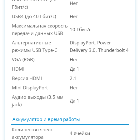
Нет
Гбит/с)
USB4 (до 40 Гбит/с)
Нет
Максимальная скорость
10 Гбит/с
передачи данных USB
Альтернативные
DisplayPort, Power
режимы USB Type-C
Delivery 3.0, Thunderbolt 4
VGA (RGB)
Нет
HDMI
Да 1
Версия HDMI
2.1
Mini DisplayPort
Нет
Аудио выходы (3.5 мм
Да 1
jack)
Аккумулятор и время работы
Количество ячеек
4 ячейки
аккумулятора