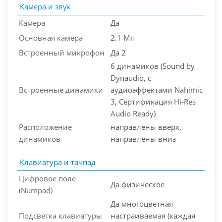
Камера и звук
Камера
Да
Основная камера
2.1 Мп
Встроенный микрофон
Да 2
6 динамиков (Sound by
Dynaudio, с
Встроенные динамики
аудиоэффектами Nahimic
3, Сертификация Hi-Res
Audio Ready)
Расположение
направлены вверх,
динамиков
направлены вниз
Клавиатура и тачпад
Цифровое поле
Да физическое
(Numpad)
Да многоцветная
Подсветка клавиатуры
настраиваемая (каждая