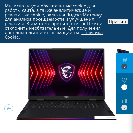
Мы используем обязательные cookie для
работы сайта, а также аналитические и
рекламные cookie, включая Яндекс.Метрику,
для анализа посещаемости и улучшения
Принять
рекламы. Вы можете принять все cookie или
Каталог
-
Ноутбуки, моноблоки и прочие
-
отклонить необязательные. Для получения
Ноутбуки в Москве
дополнительной информации см.
Политика
Cookie
.
0
0
0