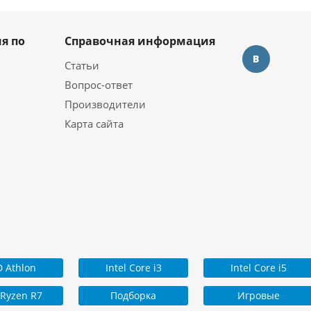
я по
Справочная информация
Статьи
Вопрос-ответ
Производители
Карта сайта
 Athlon
Intel Core i3
Intel Core i5
Ryzen R7
Подборка
Игровые