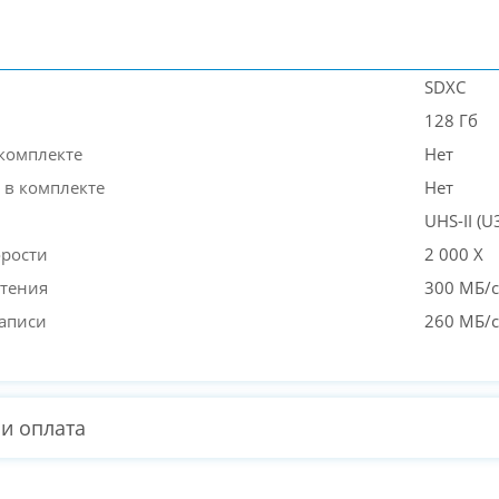
SDXC
128 Гб
 комплекте
Нет
 в комплекте
Нет
UHS-II (U3
орости
2 000 X
чтения
300 МБ/с
записи
260 МБ/с
 и оплата