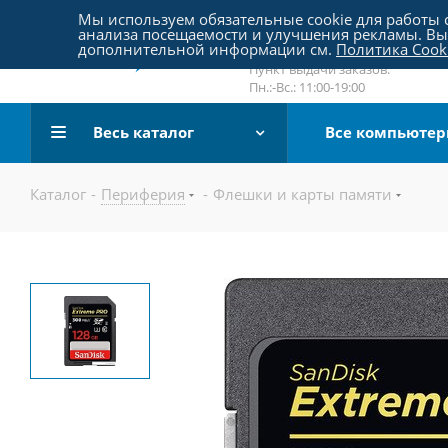
Пятницкое шоссе 18, пав. 267
Мы используем обязательные cookie для работы с
анализа посещаемости и улучшения рекламы. Вы 
email:
sale@pc-arena.ru
дополнительной информации см.
Политика Cook
Пн.:-Вс.: 10:00-20:00
Пункт выдачи заказов:
Пн.:-Вс.: 11:00-19:00
Весь каталог
Все компьюте
Каталог
-
Периферия
-
Флешки и карты памяти