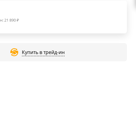
н:
21 890
₽
Купить в трейд-ин