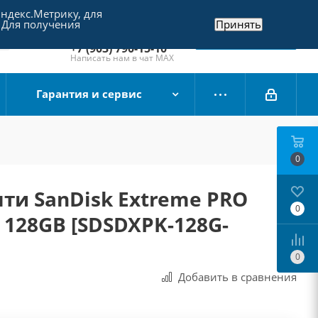
Яндекс.Метрику, для
+7 (495) 790-15-10
 Для получения
Принять
Отдел продаж
Заказать звонок
+7 (903) 790-15-10
Написать нам в чат MAX
Гарантия и сервис
0
ти SanDisk Extreme PRO
0
C 128GB [SDSDXPK-128G-
0
Добавить в сравнения