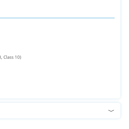
, Class 10)
PC-Arena на карте Москвы — Яндекс Карты