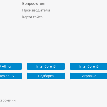
Вопрос-ответ
Производители
Карта сайта
 Athlon
Intel Core i3
Intel Core i5
Ryzen R7
Подборка
Игровые
ктроники