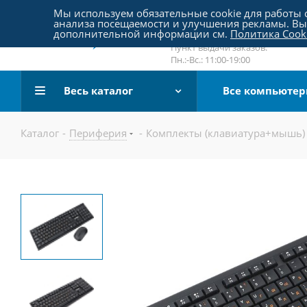
Пятницкое шоссе 18, пав. 267
Мы используем обязательные cookie для работы с
анализа посещаемости и улучшения рекламы. Вы 
email:
sale@pc-arena.ru
дополнительной информации см.
Политика Cook
Пн.:-Вс.: 10:00-20:00
Пункт выдачи заказов:
Пн.:-Вс.: 11:00-19:00
Весь каталог
Все компьюте
Каталог
-
Периферия
-
Комплекты (клавиатура+мышь)