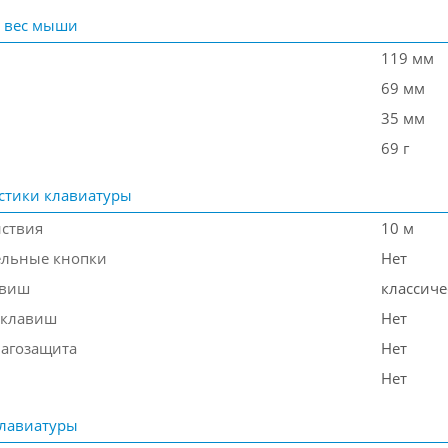
 вес мыши
119 мм
69 мм
35 мм
69 г
стики клавиатуры
йствия
10 м
ельные кнопки
Нет
авиш
классиче
 клавиш
Нет
лагозащита
Нет
Нет
лавиатуры