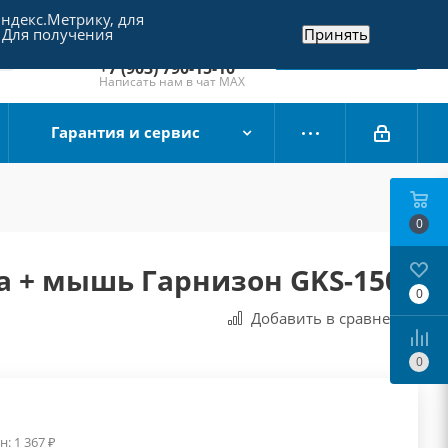
Яндекс.Метрику, для
+7 (495) 790-15-10
 Для получения
Принять
Отдел продаж
Заказать звонок
+7 (903) 790-15-10
Написать нам в чат MAX
Гарантия и сервис
0
а + мышь Гарнизон GKS-150
0
Добавить в сравнения
0
н:
1 367
₽