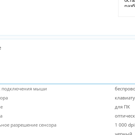
е
с подключения мыши
беспров
бора
клавиат
ие
для ПК
а
оптичес
ное разрешение сенсора
1 000 dpi
черный