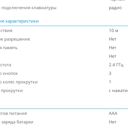
 подключения клавиатуры
радио
ие характеристики
йствия
10 м
е разрешение
Нет
я память
Нет
Нет
стота
2.4 ГГц
о кнопок
3
о колёс прокрутки
1
 прокрутки
с нажат
нтов питания
AAA
 заряда батареи
Нет