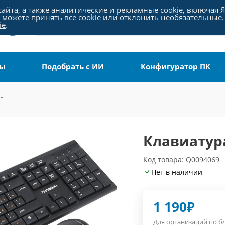
айта, а также аналитические и рекламные cookie, включая 
можете принять все cookie или отклонить необязательные.
ie
.
ры
Подобрать с ИИ
Конфигуратор ПК
Клавиатур
Код товара: Q0094069
Нет в наличии
1 190
₽
Для организаций по б/