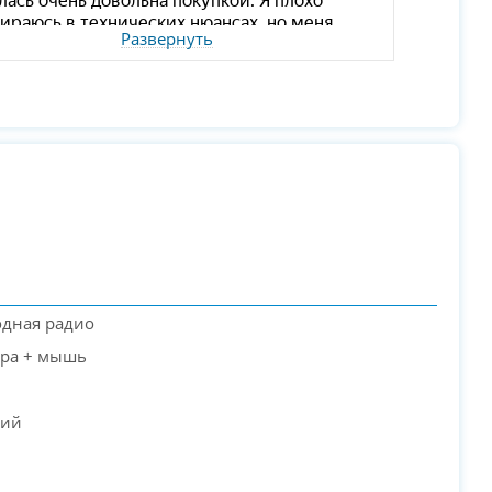
Развернуть
одная радио
ура + мышь
кий