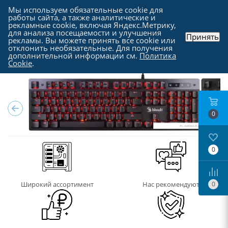
Мы используем обязательные cookie для
работы сайта, а также аналитические и
рекламные cookie, включая Яндекс.Метрику,
для анализа посещаемости и улучшения
Принять
рекламы. Вы можете принять все cookie или
Каталог
-
Периферия
-
Клавиатуры
отклонить необязательные. Для получения
дополнительной информации см.
Политика
Cookie
.
0
0
Широкий ассортимент
Нас рекомендуют
0