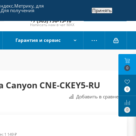
Яндекс.Метрику, для
+7 (495) 790-15-10
 Для получения
Принять
Отдел продаж
Заказать звонок
+7 (903) 790-15-10
Написать нам в чат MAX
Гарантия и сервис
0
а Canyon CNE-CKEY5-RU
0
Добавить в сравнения
0
н:
1 149
₽