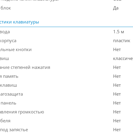
 блок
Да
стики клавиатуры
вода
1.5 м
корпуса
пластик
ельные кнопки
Нет
авиш
классиче
ание степеней нажатия
Нет
я память
Нет
 клавиш
Нет
лагозащита
Нет
 панель
Нет
авления громкостью
Нет
абеля
Нет
под запястье
Нет