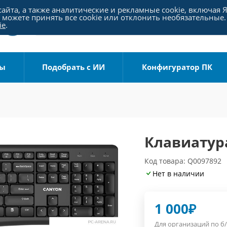
айта, а также аналитические и рекламные cookie, включая 
можете принять все cookie или отклонить необязательные.
ie
.
ры
Подобрать с ИИ
Конфигуратор ПК
Клавиатур
Код товара: Q0097892
Нет в наличии
1 000
₽
Для организаций по б/