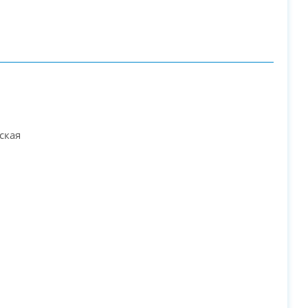
PC-Arena на карте Москвы — Яндекс Карты
ская