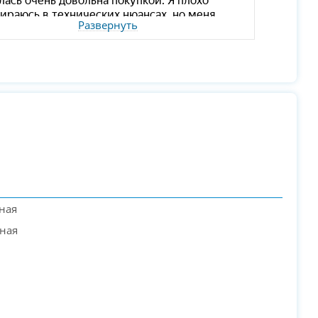
Развернуть
ная
ная