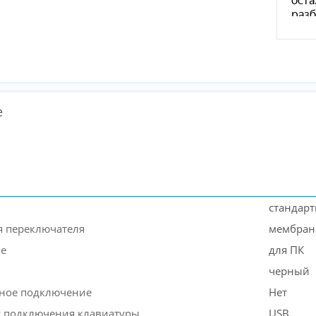
е
стандарт
я переключателя
мембран
ие
для ПК
черный
ное подключение
Нет
 подключения клавиатуры
USB