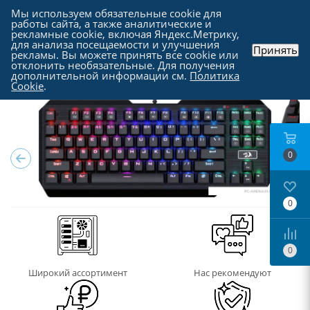
Мы используем обязательные cookie для
работы сайта, а также аналитические и
рекламные cookie, включая Яндекс.Метрику,
для анализа посещаемости и улучшения
Принять
рекламы. Вы можете принять все cookie или
Каталог
-
Периферия
-
Клавиатуры
отклонить необязательные. Для получения
дополнительной информации см.
Политика
Cookie
.
0
0
0
Широкий ассортимент
Нас рекомендуют