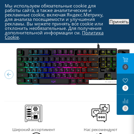
Мы используем обязательные cookie для
работы сайта, а также аналитические и
рекламные cookie, включая Яндекс.Метрику,
для анализа посещаемости и улучшения
Принять
рекламы. Вы можете принять все cookie или
Каталог
-
Периферия
-
Клавиатуры
отклонить необязательные. Для получения
дополнительной информации см.
Политика
Cookie
.
0
0
0
Широкий ассортимент
Нас рекомендуют