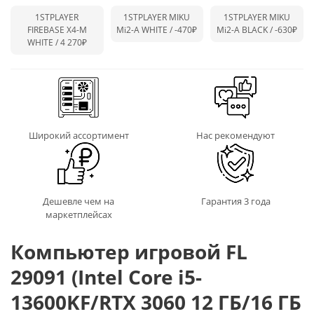
1STPLAYER
1STPLAYER MIKU
1STPLAYER MIKU
FIREBASE X4-M
Mi2-A WHITE /
-470₽
Mi2-A BLACK /
-630₽
WHITE / 4 270₽
Широкий ассортимент
Нас рекомендуют
Дешевле чем на
Гарантия 3 года
маркетплейсах
Компьютер игровой FL
29091 (Intel Core i5-
13600KF/RTX 3060 12 ГБ/16 ГБ