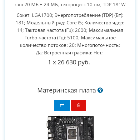
кэш 20 МБ + 24 МБ, техпроцесс 10 нм, TDP 181W
Сокет
: LGA1700;
Энергопотребление (TDP) (Вт)
:
181;
Модельный ряд
: Core i5;
Количество ядер
:
14;
Тактовая частота (Гц)
: 2600;
Максимальная
Turbo-частота (Гц)
: 5100;
Максимальное
количество потоков
: 20;
Многопоточность
:
Да;
Встроенная графика
: Нет;
1
x
26 630 руб.
Материнская плата