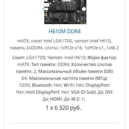
H610M DDR4
mATX, сокет Intel LGA1700, чипсет Intel H610,
память 2xDDR4, слоты: 1xPCIe x16, 1xPCIe x1, 1xM.2
Сокет
: LGA1700;
Чипсет
: Intel H610;
Форм-фактор
:
mATX;
Тип памяти
: DDR4;
Количество слотов
памяти
: 2;
Максимальный объём памяти (GB)
:
64;
Максимальная частота памяти (МГц)
:
3200;
Bluetooth
: Нет;
Wi-Fi
: Нет;
DisplayPort
:
Нет;
mini DisplayPort
: Нет;
VGA (D-Sub)
: Да;
DVI
:
Да;
HDMI
: Да;
M.2
: 1;
1
x
6 320 руб.