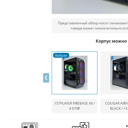
Представленный обзор носит ознакомит
товара может незначительно отл
Корпус можно
‹
1STPLAYER FIREBASE X6 /
COUGAR AIRF
4 670₽
BLACK /
+3