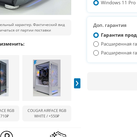
Windows 11 Pro T
ельный характер. Фактический вид
Доп. гарантия
ичаться от партии поставки
Гарантия прод
 изменить:
Расширенная га
Расширенная га
›
ACE RGB
COUGAR AIRFACE RGB
1STPLAYER MIKU Mi7-A
1ST
 710₽
WHITE /
+550₽
BLACK /
+940₽