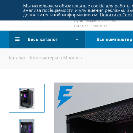
Пятницкое шоссе 18, пав. 267
Мы используем обязательные cookie для работы с
анализа посещаемости и улучшения рекламы. Вы 
email:
sale@pc-arena.ru
дополнительной информации см.
Политика Cook
Пн.:-Вс.: 10:00-20:00
Пункт выдачи заказов:
Пн.:-Вс.: 11:00-19:00
Весь каталог
Все компьюте
Каталог
-
Компьютеры в Москве