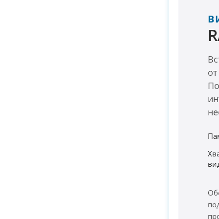
В
R
Вс
от
По
ин
не
Па
Хв
ви
Об
по
пр