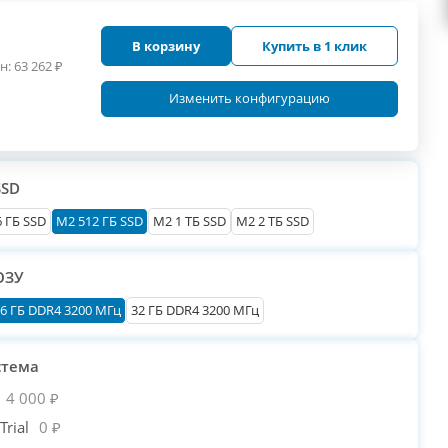
В корзину
Купить в 1 клик
н:
63 262
₽
Изменить конфигурацию
SSD
 ГБ SSD
M2 512 ГБ SSD
M2 1 ТБ SSD
M2 2 ТБ SSD
ОЗУ
6 ГБ DDR4 3200 МГц
32 ГБ DDR4 3200 МГц
стема
4 000 ₽
rial
0 ₽