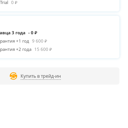
rial
0 ₽
авца 3 года
- 0 ₽
рантия +1 год
9 600 ₽
рантия +2 года
15 600 ₽
Купить в трейд-ин
PLAYER MIKU Mi7-A
ZALMAN N4 /
+150₽
ZALMAN N5 MF /
+310
WHITE /
+550₽