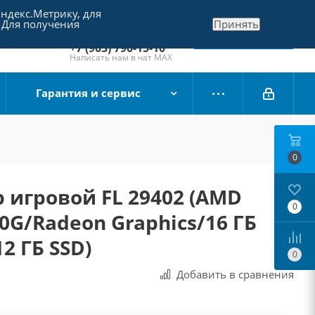
Яндекс.Метрику, для
+7 (495) 790-15-10
 Для получения
Принять
Отдел продаж
Заказать звонок
+7 (903) 790-15-10
Написать нам в чат MAX
Гарантия и сервис
0
 игровой FL 29402 (AMD
0
00G/Radeon Graphics/16 ГБ
2 ГБ SSD)
0
Добавить в сравнения