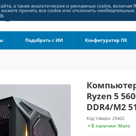
айта, а также аналитические и рекламные cookie, включая 
можете принять все cookie или отклонить необязательные.
ie
.
ры
Подобрать с ИИ
Конфигуратор ПК
Компьютер
Ryzen 5 56
DDR4/M2 51
Код товара: 29402
В наличии: Мало