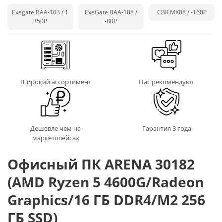
Exegate BAA-103 / 1
ExeGate BAA-108 /
CBR MX08 /
-160₽
350₽
-80₽
Широкий ассортимент
Нас рекомендуют
Дешевле чем на
Гарантия 3 года
маркетплейсах
Офисный ПК ARENA 30182
(AMD Ryzen 5 4600G/Radeon
Graphics/16 ГБ DDR4/M2 256
ГБ SSD)