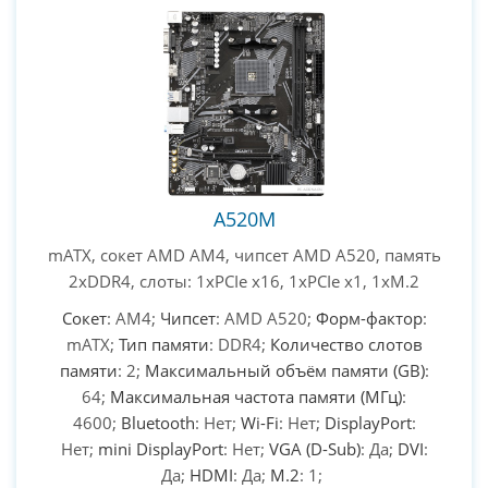
A520M
mATX, сокет AMD AM4, чипсет AMD A520, память
2xDDR4, слоты: 1xPCIe x16, 1xPCIe x1, 1xM.2
Сокет
: AM4;
Чипсет
: AMD A520;
Форм-фактор
:
mATX;
Тип памяти
: DDR4;
Количество слотов
памяти
: 2;
Максимальный объём памяти (GB)
:
64;
Максимальная частота памяти (МГц)
:
4600;
Bluetooth
: Нет;
Wi-Fi
: Нет;
DisplayPort
:
Нет;
mini DisplayPort
: Нет;
VGA (D-Sub)
: Да;
DVI
:
Да;
HDMI
: Да;
M.2
: 1;