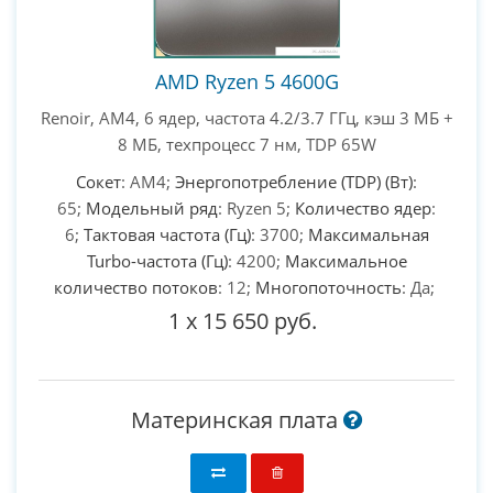
AMD Ryzen 5 4600G
Renoir, AM4, 6 ядер, частота 4.2/3.7 ГГц, кэш 3 МБ +
8 МБ, техпроцесс 7 нм, TDP 65W
Сокет
: AM4;
Энергопотребление (TDP) (Вт)
:
65;
Модельный ряд
: Ryzen 5;
Количество ядер
:
6;
Тактовая частота (Гц)
: 3700;
Максимальная
Turbo-частота (Гц)
: 4200;
Максимальное
количество потоков
: 12;
Многопоточность
: Да;
1
x
15 650 руб.
Материнская плата