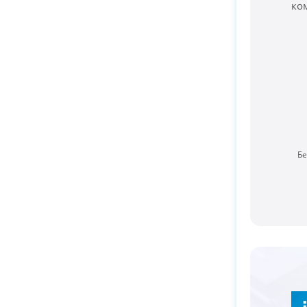
ко
Бе