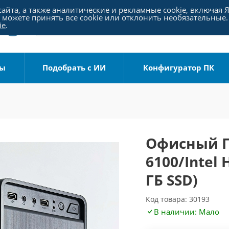
айта, а также аналитические и рекламные cookie, включая 
можете принять все cookie или отклонить необязательные.
ie
.
ры
Подобрать с ИИ
Конфигуратор ПК
Офисный ПК
6100/Intel
ГБ SSD)
Код товара: 30193
В наличии: Мало