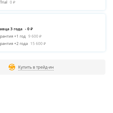
rial
0 ₽
авца 3 года
- 0 ₽
рантия +1 год
9 600 ₽
рантия +2 года
15 600 ₽
Купить в трейд-ин