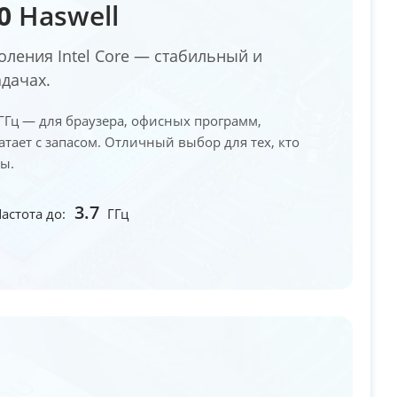
0
Haswell
оления Intel Core — стабильный и
дачах.
7 ГГц — для браузера, офисных программ,
атает с запасом. Отличный выбор для тех, кто
ы.
3.7
астота до:
ГГц