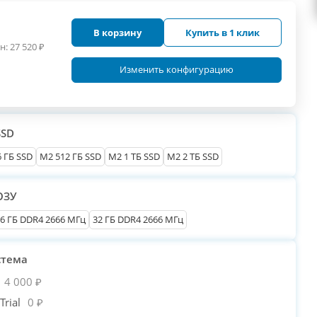
В корзину
Купить в 1 клик
н:
27 520
₽
Изменить конфигурацию
SSD
 ГБ SSD
M2 512 ГБ SSD
M2 1 ТБ SSD
M2 2 ТБ SSD
ОЗУ
6 ГБ DDR4 2666 МГц
32 ГБ DDR4 2666 МГц
стема
4 000 ₽
rial
0 ₽