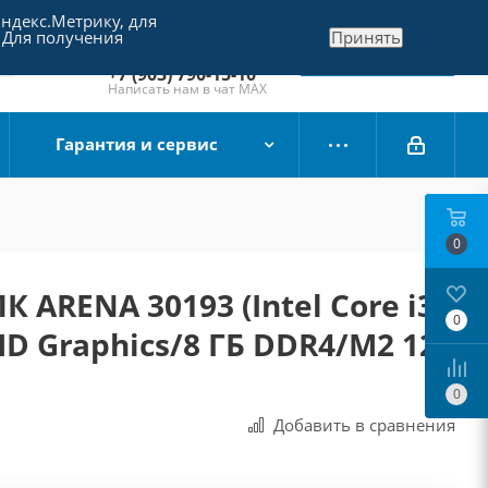
Яндекс.Метрику, для
+7 (495) 790-15-10
 Для получения
Принять
Отдел продаж
Заказать звонок
+7 (903) 790-15-10
Написать нам в чат MAX
Гарантия и сервис
0
 ARENA 30193 (Intel Core i3-
0
 HD Graphics/8 ГБ DDR4/M2 128
0
Добавить в сравнения