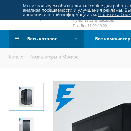
Пятницкое шоссе 18, пав. 267
Мы используем обязательные cookie для работы с
анализа посещаемости и улучшения рекламы. Вы 
email:
sale@pc-arena.ru
дополнительной информации см.
Политика Cook
Пн.:-Вс.: 10:00-20:00
Пункт выдачи заказов:
Пн.:-Вс.: 11:00-19:00
Весь каталог
Все компьюте
Каталог
-
Компьютеры в Москве