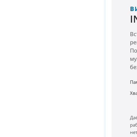
В
I
Вс
ре
По
му
бе
Па
Хв
Да
ра
не