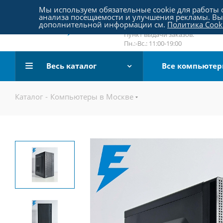
Пятницкое шоссе 18, пав. 267
Мы используем обязательные cookie для работы с
анализа посещаемости и улучшения рекламы. Вы 
email:
sale@pc-arena.ru
дополнительной информации см.
Политика Cook
Пн.:-Вс.: 10:00-20:00
Пункт выдачи заказов:
Пн.:-Вс.: 11:00-19:00
Весь каталог
Все компьюте
Каталог
-
Компьютеры в Москве