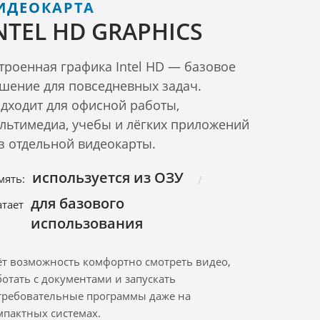
ИДЕОКАРТА
NTEL HD GRAPHICS
троенная графика Intel HD — базовое
шение для повседневных задач.
дходит для офисной работы,
льтимедиа, учебы и лёгких приложений
з отдельной видеокарты.
используется из ОЗУ
мять:
для базового
атает
использования
ёт возможность комфортно смотреть видео,
ботать с документами и запускать
требовательные программы даже на
мпактных системах.