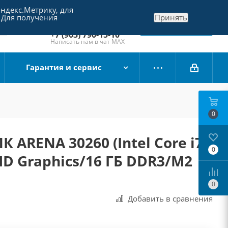
Яндекс.Метрику, для
+7 (495) 790-15-10
 Для получения
Принять
Отдел продаж
Заказать звонок
+7 (903) 790-15-10
Написать нам в чат MAX
Гарантия и сервис
0
 ARENA 30260 (Intel Core i7-
0
 HD Graphics/16 ГБ DDR3/M2
0
Добавить в сравнения