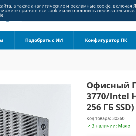
айта, а также аналитические и рекламные cookie, включая 
можете принять все cookie или отклонить необязательные.
ie
.
ры
Подобрать с ИИ
Конфигуратор ПК
Офисный ПК
3770/Intel
256 ГБ SSD)
Код товара: 30260
В наличии: Мало