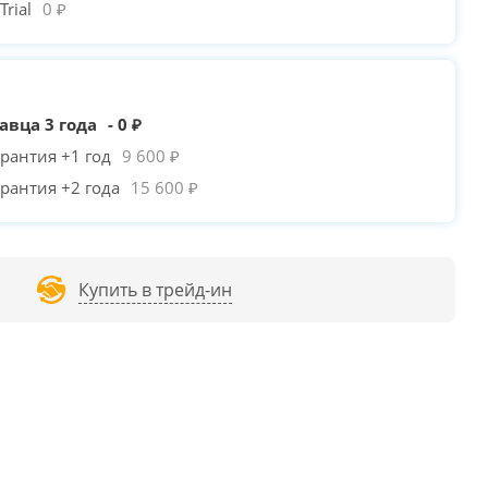
rial
0 ₽
авца 3 года
- 0 ₽
рантия +1 год
9 600 ₽
рантия +2 года
15 600 ₽
Купить в трейд-ин