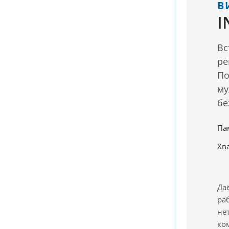
В
I
Вс
ре
По
му
бе
Па
Хв
Да
ра
не
ко