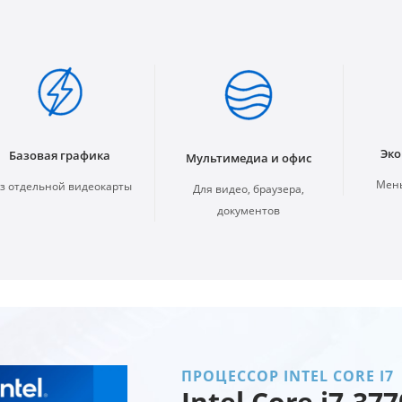
Эко
Базовая графика
Мультимедиа и офис
Мень
з отдельной видеокарты
Для видео, браузера,
документов
ПРОЦЕССОР INTEL CORE I7
Intel Core i7-377