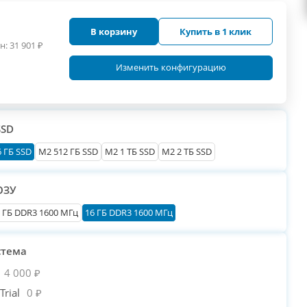
В корзину
Купить в 1 клик
н:
31 901
₽
Изменить конфигурацию
SSD
 ГБ SSD
M2 512 ГБ SSD
M2 1 ТБ SSD
M2 2 ТБ SSD
ОЗУ
 ГБ DDR3 1600 МГц
16 ГБ DDR3 1600 МГц
стема
4 000 ₽
rial
0 ₽