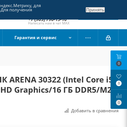
Яндекс.Метрику, для
+7 (495) 790-15-10
 Для получения
Принять
Отдел продаж
Заказать звонок
+7 (903) 790-15-10
Написать нам в чат MAX
Гарантия и сервис
0
 ARENA 30322 (Intel Core i5-
0
l HD Graphics/16 ГБ DDR5/M2
0
Добавить в сравнения