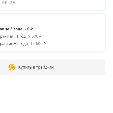
rial
0 ₽
авца 3 года
- 0 ₽
рантия +1 год
9 600 ₽
рантия +2 года
15 600 ₽
Купить в трейд-ин