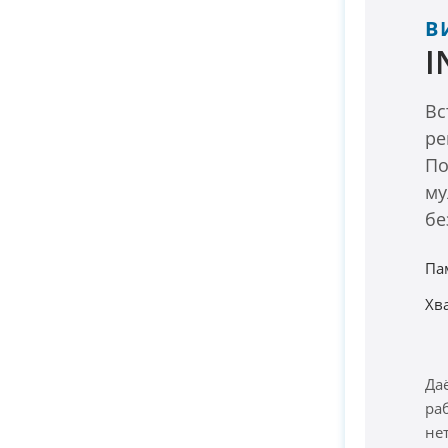
В
I
Вс
ре
По
му
бе
Па
Хв
Да
ра
не