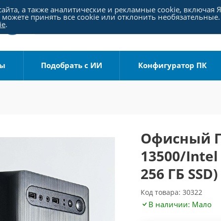
айта, а также аналитические и рекламные cookie, включая 
можете принять все cookie или отклонить необязательные.
ie
.
ры
Подобрать с ИИ
Конфигуратор ПК
Офисный ПК
13500/Inte
256 ГБ SSD)
Код товара: 30322
В наличии: Мало