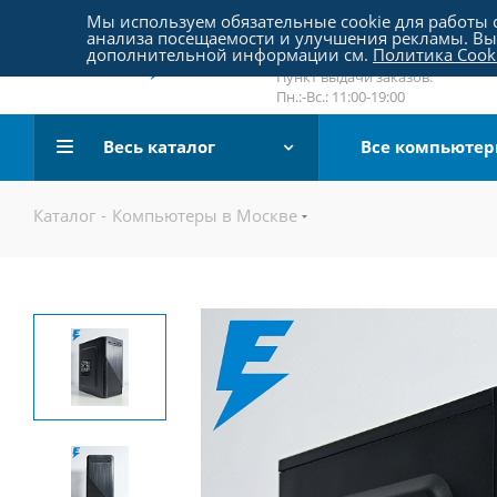
Пятницкое шоссе 18, пав. 267
Мы используем обязательные cookie для работы с
анализа посещаемости и улучшения рекламы. Вы 
email:
sale@pc-arena.ru
дополнительной информации см.
Политика Cook
Пн.:-Вс.: 10:00-20:00
Пункт выдачи заказов:
Пн.:-Вс.: 11:00-19:00
Весь каталог
Все компьюте
Каталог
-
Компьютеры в Москве