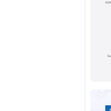
ко
Бе