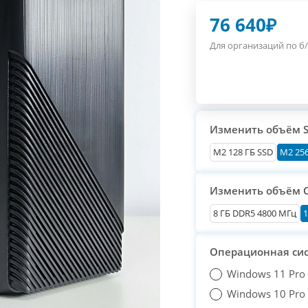
76 640
₽
Для организаций по б/
Изменить объём 
М2 128 ГБ SSD
M2 256
Изменить объём 
8 ГБ DDR5 4800 МГц
1
Операционная си
Windows 11 Pro
Windows 10 Pro T