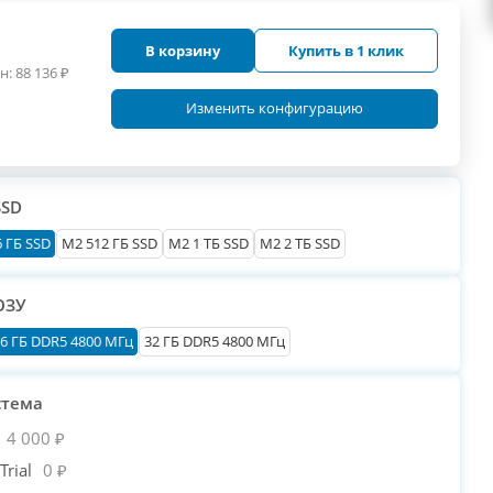
В корзину
Купить в 1 клик
н:
88 136
₽
Изменить конфигурацию
SSD
 ГБ SSD
M2 512 ГБ SSD
M2 1 ТБ SSD
M2 2 ТБ SSD
ОЗУ
6 ГБ DDR5 4800 МГц
32 ГБ DDR5 4800 МГц
стема
4 000 ₽
rial
0 ₽