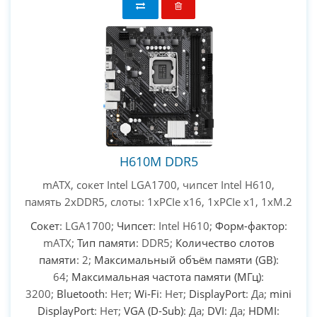
H610M DDR5
mATX, сокет Intel LGA1700, чипсет Intel H610,
память 2xDDR5, слоты: 1xPCIe x16, 1xPCIe x1, 1xM.2
Сокет
: LGA1700;
Чипсет
: Intel H610;
Форм-фактор
:
mATX;
Тип памяти
: DDR5;
Количество слотов
памяти
: 2;
Максимальный объём памяти (GB)
:
64;
Максимальная частота памяти (МГц)
:
3200;
Bluetooth
: Нет;
Wi-Fi
: Нет;
DisplayPort
: Да;
mini
DisplayPort
: Нет;
VGA (D-Sub)
: Да;
DVI
: Да;
HDMI
: