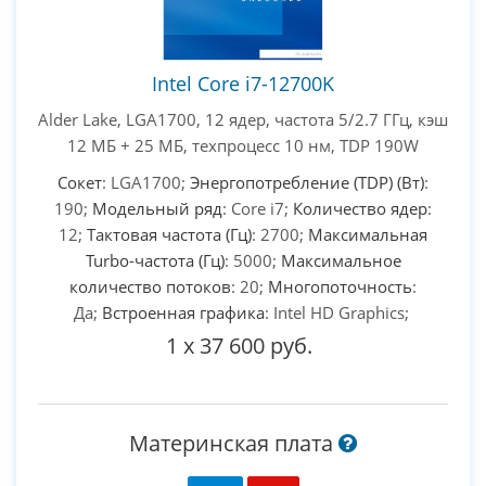
Intel Core i7-12700K
Alder Lake, LGA1700, 12 ядер, частота 5/2.7 ГГц, кэш
12 МБ + 25 МБ, техпроцесс 10 нм, TDP 190W
Сокет
: LGA1700;
Энергопотребление (TDP) (Вт)
:
190;
Модельный ряд
: Core i7;
Количество ядер
:
12;
Тактовая частота (Гц)
: 2700;
Максимальная
Turbo-частота (Гц)
: 5000;
Максимальное
количество потоков
: 20;
Многопоточность
:
Да;
Встроенная графика
: Intel HD Graphics;
1
x
37 600 руб.
Материнская плата