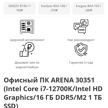
GINZZU B190 / 1
ExeGate BAA-108 /
Exegate BAA-103 /
700₽
-370₽
-280₽
Широкий ассортимент
Нас рекомендуют
Дешевле чем на
Гарантия 3 года
маркетплейсах
Офисный ПК ARENA 30351
(Intel Core i7-12700K/Intel HD
Graphics/16 ГБ DDR5/M2 1 ТБ
SSD)