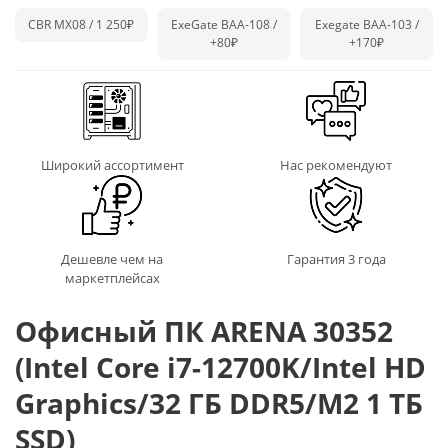
CBR MX08 / 1 250₽
ExeGate BAA-108 /
Exegate BAA-103 /
+80₽
+170₽
Широкий ассортимент
Нас рекомендуют
Дешевле чем на
Гарантия 3 года
маркетплейсах
Офисный ПК ARENA 30352
(Intel Core i7-12700K/Intel HD
Graphics/32 ГБ DDR5/M2 1 ТБ
SSD)