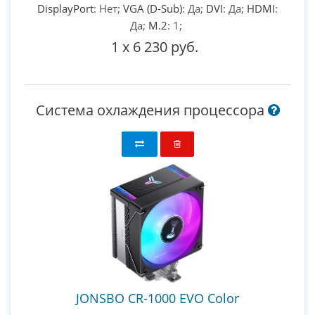
DisplayPort
: Нет;
VGA (D-Sub)
: Да;
DVI
: Да;
HDMI
:
Да;
M.2
: 1;
1
x
6 230 руб.
Система охлаждения процессора
JONSBO CR-1000 EVO Color