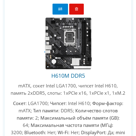
H610M DDR5
mATX, сокет Intel LGA1700, чипсет Intel H610,
память 2xDDR5, слоты: 1xPCIe x16, 1xPCIe x1, 1xM.2
Сокет
: LGA1700;
Чипсет
: Intel H610;
Форм-фактор
:
mATX;
Тип памяти
: DDR5;
Количество слотов
памяти
: 2;
Максимальный объём памяти (GB)
:
64;
Максимальная частота памяти (МГц)
:
3200;
Bluetooth
: Нет;
Wi-Fi
: Нет;
DisplayPort
: Да;
mini