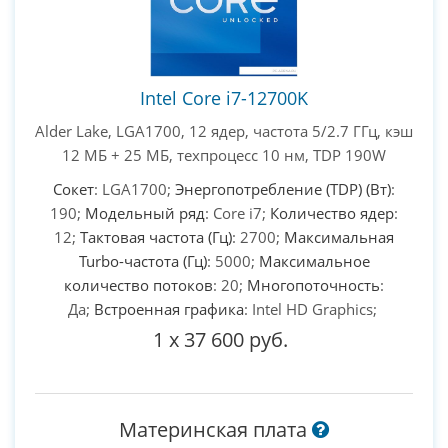
Intel Core i7-12700K
Alder Lake, LGA1700, 12 ядер, частота 5/2.7 ГГц, кэш
12 МБ + 25 МБ, техпроцесс 10 нм, TDP 190W
Сокет
: LGA1700;
Энергопотребление (TDP) (Вт)
:
190;
Модельный ряд
: Core i7;
Количество ядер
:
12;
Тактовая частота (Гц)
: 2700;
Максимальная
Turbo-частота (Гц)
: 5000;
Максимальное
количество потоков
: 20;
Многопоточность
:
Да;
Встроенная графика
: Intel HD Graphics;
1
x
37 600 руб.
Материнская плата