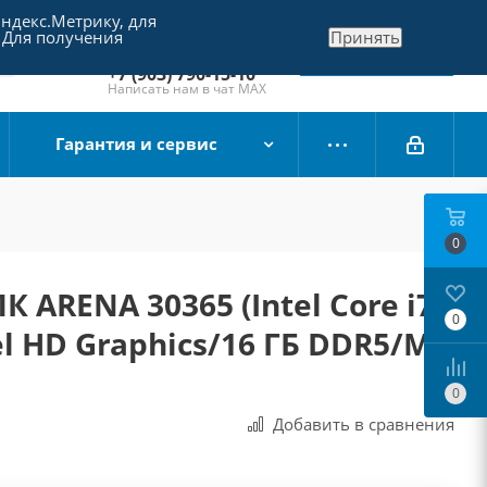
Яндекс.Метрику, для
+7 (495) 790-15-10
 Для получения
Принять
Отдел продаж
Заказать звонок
+7 (903) 790-15-10
Написать нам в чат MAX
Гарантия и сервис
0
 ARENA 30365 (Intel Core i7-
0
el HD Graphics/16 ГБ DDR5/M2
0
Добавить в сравнения