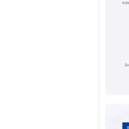
ко
Бе