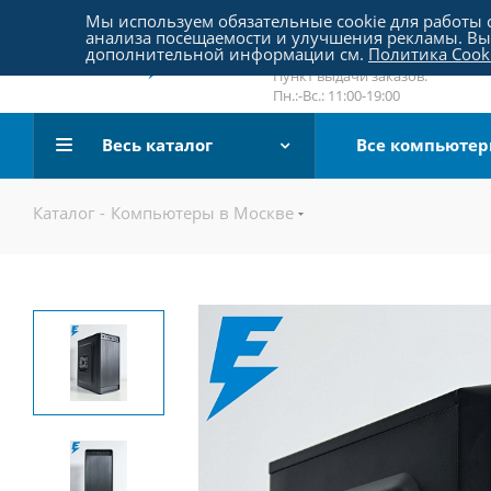
Пятницкое шоссе 18, пав. 267
Мы используем обязательные cookie для работы с
анализа посещаемости и улучшения рекламы. Вы 
email:
sale@pc-arena.ru
дополнительной информации см.
Политика Cook
Пн.:-Вс.: 10:00-20:00
Пункт выдачи заказов:
Пн.:-Вс.: 11:00-19:00
Весь каталог
Все компьюте
Каталог
-
Компьютеры в Москве