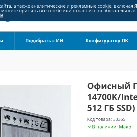
айта, а также аналитические и рекламные cookie, включая 
можете принять все cookie или отклонить необязательные.
ie
.
ры
Подобрать с ИИ
Конфигуратор ПК
Офисный ПК
14700K/Int
512 ГБ SSD)
Код товара: 30365
В наличии: Мало