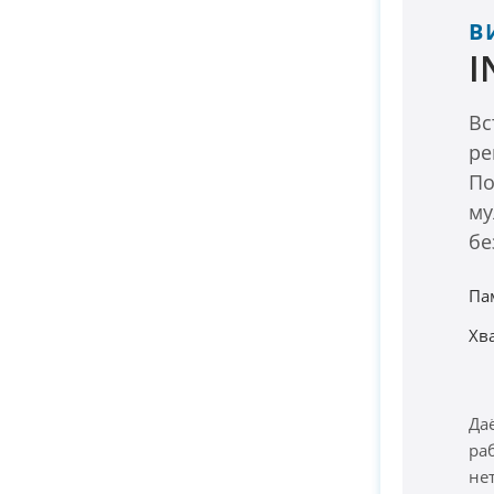
В
I
Вс
ре
По
му
бе
Па
Хв
Да
ра
не