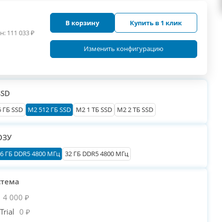
В корзину
Купить в 1 клик
н:
111 033
₽
Изменить конфигурацию
SSD
 ГБ SSD
M2 512 ГБ SSD
M2 1 ТБ SSD
M2 2 ТБ SSD
ОЗУ
6 ГБ DDR5 4800 МГц
32 ГБ DDR5 4800 МГц
стема
4 000 ₽
rial
0 ₽