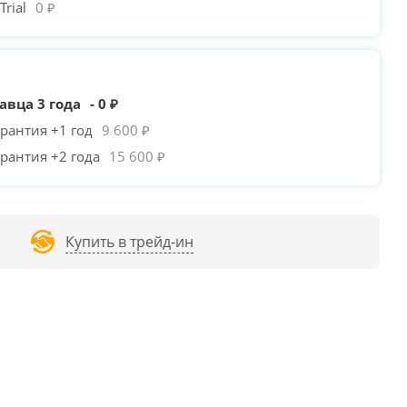
rial
0 ₽
авца 3 года
- 0 ₽
рантия +1 год
9 600 ₽
рантия +2 года
15 600 ₽
Купить в трейд-ин