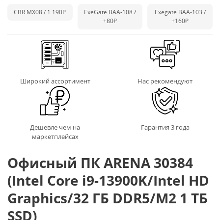
CBR MX08 / 1 190₽
ExeGate BAA-108 /
Exegate BAA-103 /
+80₽
+160₽
Широкий ассортимент
Нас рекомендуют
Дешевле чем на
Гарантия 3 года
маркетплейсах
Офисный ПК ARENA 30384
(Intel Core i9-13900K/Intel HD
Graphics/32 ГБ DDR5/M2 1 ТБ
SSD)