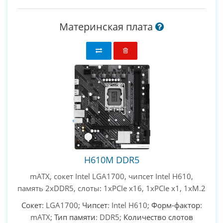
Материнская плата
H610M DDR5
mATX, сокет Intel LGA1700, чипсет Intel H610,
память 2xDDR5, слоты: 1xPCIe x16, 1xPCIe x1, 1xM.2
Сокет
: LGA1700;
Чипсет
: Intel H610;
Форм-фактор
:
mATX;
Тип памяти
: DDR5;
Количество слотов