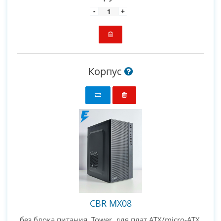
-
+
Корпус
CBR MX08
без блока питания, Tower, для плат ATX/micro-ATX,