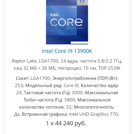
Intel Core i9-13900K
Raptor Lake, LGA1700, 24 ядра, частота 5.8/2.2 ГГц,
кэш 32 МБ + 36 МБ, техпроцесс 10 нм, TDP 253W
Сокет
: LGA1700;
Энергопотребление (TDP) (Вт)
:
253;
Модельный ряд
: Core i9;
Количество ядер
:
24;
Тактовая частота (Гц)
: 3000;
Максимальная
Turbo-частота (Гц)
: 5800;
Максимальное
количество потоков
: 32;
Многопоточность
:
Да;
Встроенная графика
: Intel UHD Graphics 770;
1
x
44 240 руб.