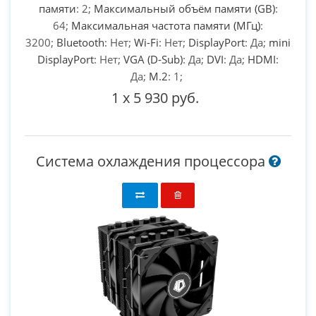
памяти
: 2;
Максимальный объём памяти (GB)
:
64;
Максимальная частота памяти (МГц)
:
3200;
Bluetooth
: Нет;
Wi-Fi
: Нет;
DisplayPort
: Да;
mini
DisplayPort
: Нет;
VGA (D-Sub)
: Да;
DVI
: Да;
HDMI
:
Да;
M.2
: 1;
1
x
5 930 руб.
Система охлаждения процессора