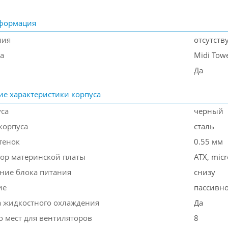
формация
ния
отсутств
а
Midi Tow
Да
ие характеристики корпуса
уса
черный
корпуса
сталь
тенок
0.55 мм
ор материнской платы
ATX, micr
ние блока питания
снизу
ие
пассивн
 жидкостного охлаждения
Да
о мест для вентиляторов
8