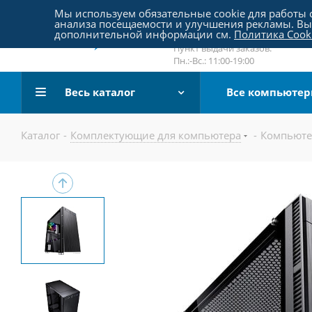
Пятницкое шоссе 18, пав. 267
Мы используем обязательные cookie для работы с
анализа посещаемости и улучшения рекламы. Вы 
email:
sale@pc-arena.ru
дополнительной информации см.
Политика Cook
Пн.:-Вс.: 10:00-20:00
Пункт выдачи заказов:
Пн.:-Вс.: 11:00-19:00
Весь каталог
Все компьюте
Каталог
-
Комплектующие для компьютера
-
Компьюте