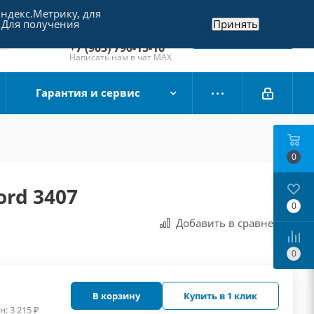
Яндекс.Метрику, для
+7 (495) 790-15-10
 Для получения
Принять
Отдел продаж
Заказать звонок
+7 (903) 790-15-10
Написать нам в чат MAX
Гарантия и сервис
0
ord 3407
0
Добавить в сравнения
0
В корзину
Купить в 1 клик
н:
3 215
₽