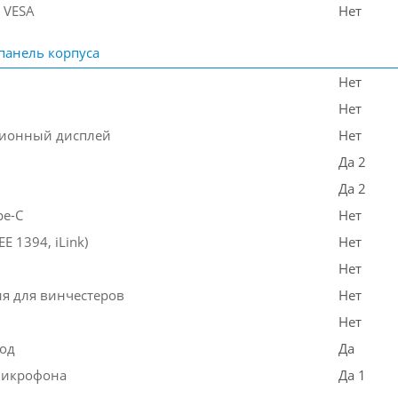
 VESA
Нет
панель корпуса
Нет
Нет
ионный дисплей
Нет
Да 2
Да 2
pe-C
Нет
EE 1394, iLink)
Нет
Нет
ия для винчестеров
Нет
Нет
од
Да
микрофона
Да 1