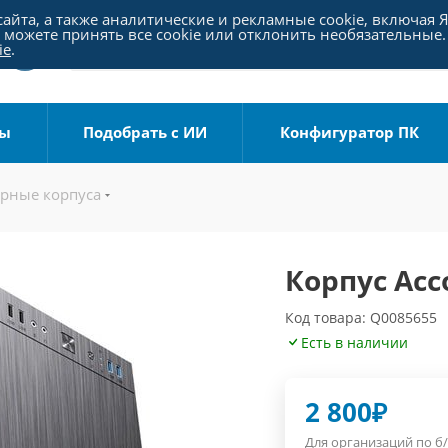
айта, а также аналитические и рекламные cookie, включая 
можете принять все cookie или отклонить необязательные.
ie
.
ры
Подобрать с ИИ
Конфигуратор ПК
рные корпуса
Корпус Acc
Код товара: Q0085655
Есть в наличии
2 800
₽
Для организаций по б/