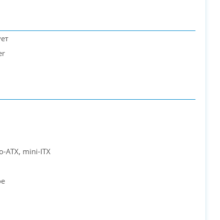
ует
er
PC-Arena на карте Москвы — Яндекс Карты
o-ATX, mini-ITX
ое