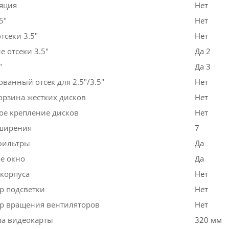
яция
Нет
5"
Нет
тсеки 3.5"
Нет
 отсеки 3.5"
Да 2
"
Да 3
ванный отсек для 2.5"/3.5"
Нет
орзина жестких дисков
Нет
ое крепление дисков
Нет
ширения
7
фильтры
Да
е окно
Да
 корпуса
Нет
р подсветки
Нет
р вращения вентиляторов
Нет
на видеокарты
320 мм