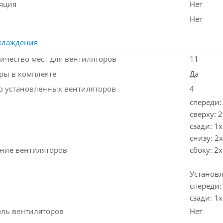
яция
Нет
Нет
хлаждения
ичество мест для вентиляторов
11
ры в комплекте
Да
о установленных вентиляторов
4
спереди:
сверху: 
сзади: 1
снизу: 2
ние вентиляторов
cбоку: 2
Установ
спереди
сзади: 
ель вентиляторов
Нет