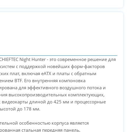
 CHIEFTEC Night Hunter - это современное решение для
 систем с поддержкой новейших форм-факторов
ких плат, включая eATX и платы с обратным
нием BTF. Его внутренняя компоновка
рована для эффективного воздушного потока и
ния высокопроизводительных комплектующих,
к видеокарты длиной до 425 мм и процессорные
ысотой до 178 мм.
PC-Arena на карте Москвы — Яндекс Карты
тельной особенностью корпуса является
ованная стальная передняя панель,