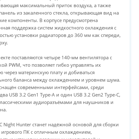
вающая максимальный приток воздуха, а также
панель из закаленного стекла, открывающая вид на
ие компоненты. В корпусе предусмотрена
ная поддержка систем жидкостного охлаждения с
стью установки радиаторов до 360 мм как спереди,
рху.
лекте поставляются четыре 140-мм вентилятора с
ой PWM, что позволяет гибко управлять их
ю через материнскую плату и добиваться
ьного баланса между охлаждением и уровнем шума.
оснащён современными интерфейсами, среди
два USB 3.2 Gen1 Type-A и один USB 3.2 Gen2 Type-C,
классическими аудиоразъёмами для наушников и
на.
EC Night Hunter станет надёжной основой для сборки
 игрового ПК с отличным охлаждением,