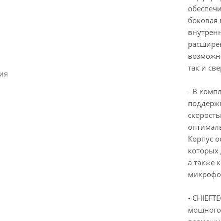
обеспечи
боковая 
внутренн
расширен
возможно
так и све
ия
- В комп
поддержк
скорость
оптимал
Корпус 
которых 
а также 
микрофо
- CHIEFT
мощного