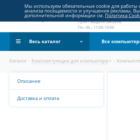
Пятницкое шоссе 18, пав. 267
Мы используем обязательные cookie для работы с
анализа посещаемости и улучшения рекламы. Вы 
email:
sale@pc-arena.ru
дополнительной информации см.
Политика Cook
Пн.:-Вс.: 10:00-20:00
Пункт выдачи заказов:
Пн.:-Вс.: 11:00-19:00
Весь каталог
Все компьюте
Каталог
-
Комплектующие для компьютера
-
Компьюте
Описание
Доставка и оплата