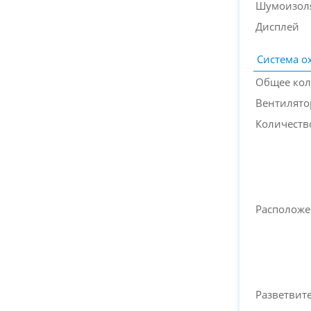
Шумоизол
Дисплей
Система о
Общее кол
Вентилято
Количеств
Расположе
Разветвит