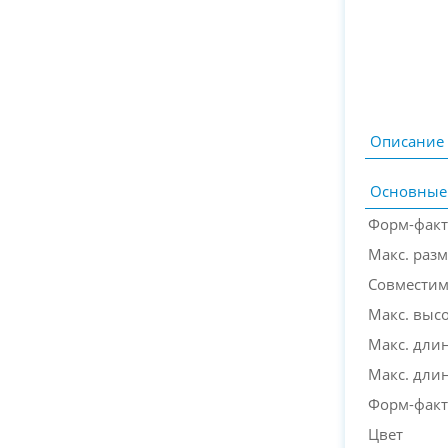
Описание
Основные
Форм-фак
Макс. раз
Совместим
Макс. выс
Макс. дли
Макс. дли
Форм-факт
Цвет