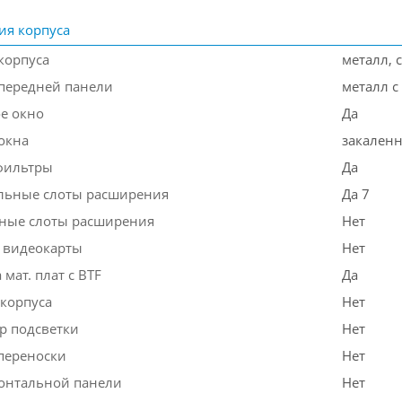
ия корпуса
корпуса
металл, 
передней панели
металл с
е окно
Да
окна
закаленн
фильтры
Да
льные слоты расширения
Да 7
ные слоты расширения
Нет
 видеокарты
Нет
мат. плат с BTF
Да
 корпуса
Нет
р подсветки
Нет
 переноски
Нет
онтальной панели
Нет