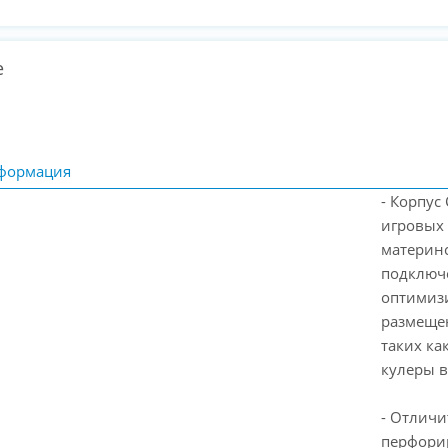
е
формация
- Корпус
игровых
материнс
подключе
оптимизи
размеще
таких ка
кулеры в
- Отличи
перфорир