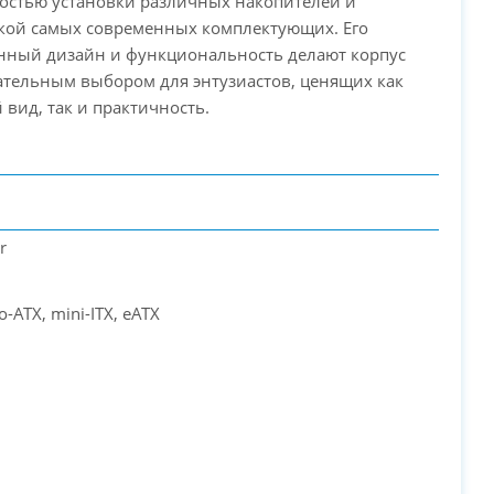
остью установки различных накопителей и
кой самых современных комплектующих. Его
нный дизайн и функциональность делают корпус
тельным выбором для энтузиастов, ценящих как
вид, так и практичность.
r
o-ATX, mini-ITX, eATX