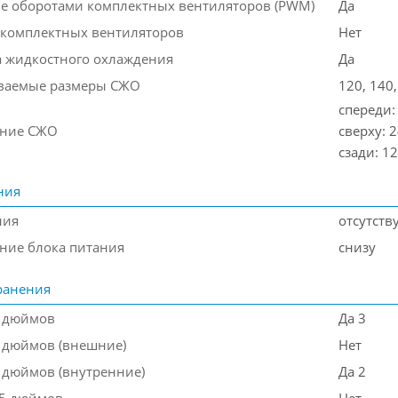
е оборотами комплектных вентиляторов (PWM)
Да
 комплектных вентиляторов
Нет
 жидкостного охлаждения
Да
ваемые размеры СЖО
120, 140,
спереди:
ение СЖО
сверху: 
сзади: 1
ния
ния
отсутств
ние блока питания
снизу
ранения
5 дюймов
Да 3
5 дюймов (внешние)
Нет
5 дюймов (внутренние)
Да 2