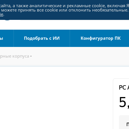
айта, а также аналитические и рекламные cookie, включая 
можете принять все cookie или отклонить необязательные.
ie
.
ры
Подобрать с ИИ
Конфигуратор ПК
рные корпуса