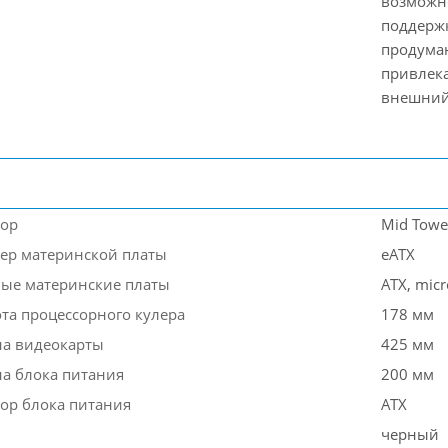
возможн
поддерж
продума
привлека
внешний 
тор
Mid Towe
мер материнской платы
eATX
ые материнские платы
ATX, micr
ота процессорного кулера
178 мм
на видеокарты
425 мм
на блока питания
200 мм
ор блока питания
ATX
черный