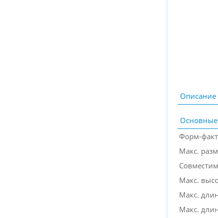
Описание
Основные
Форм-фак
Макс. раз
Совместим
Макс. выс
Макс. дли
Макс. дли