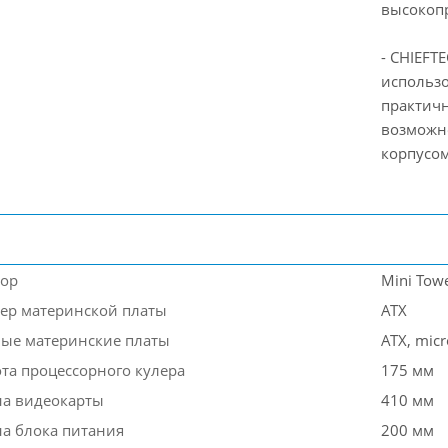
высокоп
- CHIEFT
использо
практичн
возможн
корпусом
тор
Mini Tow
мер материнской платы
ATX
ые материнские платы
ATX, micr
ота процессорного кулера
175 мм
на видеокарты
410 мм
на блока питания
200 мм