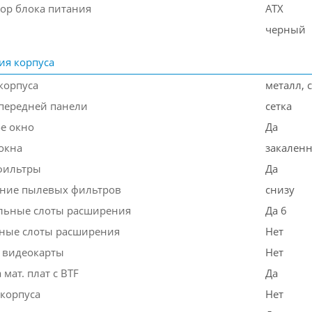
ор блока питания
ATX
черный
ия корпуса
корпуса
металл, 
передней панели
сетка
е окно
Да
окна
закаленн
фильтры
Да
ние пылевых фильтров
снизу
льные слоты расширения
Да 6
ные слоты расширения
Нет
 видеокарты
Нет
мат. плат с BTF
Да
 корпуса
Нет