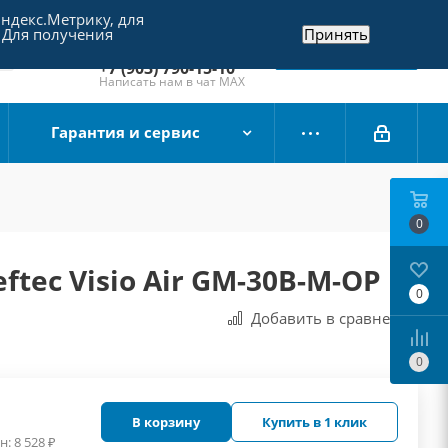
Яндекс.Метрику, для
+7 (495) 790-15-10
 Для получения
Принять
Отдел продаж
Заказать звонок
+7 (903) 790-15-10
Написать нам в чат MAX
Гарантия и сервис
0
ftec Visio Air GM-30B-M-OP
0
Добавить в сравнения
0
В корзину
Купить в 1 клик
н:
8 528
₽