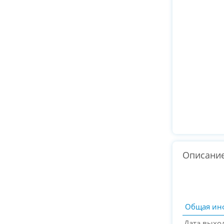
Описани
Общая ин
Дата выхо