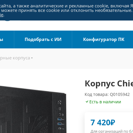
айта, а также аналитические и рекламные cookie, включая 
можете принять все cookie или отклонить необязательные.
ie
.
ры
Подобрать с ИИ
Конфигуратор ПК
рные корпуса
Корпус Chie
Код товара: Q0105942
Есть в наличии
7 420
₽
Для организаций по б/