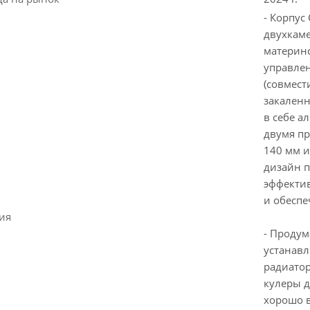
- Корпус
двухкам
материнс
управлен
(совмести
закаленн
в себе а
двумя п
140 мм и
дизайн п
эффектив
и обеспе
ия
- Продум
устанавл
радиатор
кулеры д
хорошо 