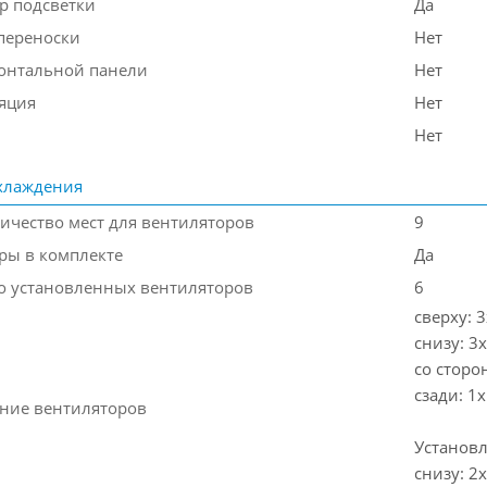
р подсветки
Да
 переноски
Нет
онтальной панели
Нет
яция
Нет
Нет
хлаждения
ичество мест для вентиляторов
9
ры в комплекте
Да
о установленных вентиляторов
6
сверху: 
снизу: 3
со сторо
сзади: 1
ние вентиляторов
Установ
снизу: 2