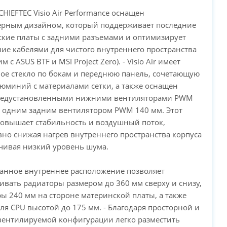
 CHIEFTEC Visio Air Performance оснащен
ерным дизайном, который поддерживает последние
кие платы с задними разъемами и оптимизирует
ие кабелями для чистого внутреннего пространства
м с ASUS BTF и MSI Project Zero). - Visio Air имеет
ое стекло по бокам и переднюю панель, сочетающую
PC-Arena на карте Москвы — Яндекс Карты
люминий с материалами сетки, а также оснащен
редустановленными нижними вентиляторами PWM
 одним задним вентилятором PWM 140 мм. Этот
овышает стабильность и воздушный поток,
но снижая нагрев внутреннего пространства корпуса
чивая низкий уровень шума.
анное внутреннее расположение позволяет
ивать радиаторы размером до 360 мм сверху и снизу,
ы 240 мм на стороне материнской платы, а также
ля CPU высотой до 175 мм. - Благодаря просторной и
вентилируемой конфигурации легко разместить