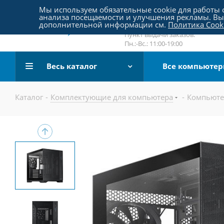
Пятницкое шоссе 18, пав. 267
Мы используем обязательные cookie для работы с
анализа посещаемости и улучшения рекламы. Вы 
email:
sale@pc-arena.ru
дополнительной информации см.
Политика Cook
Пн.:-Вс.: 10:00-20:00
Пункт выдачи заказов:
Пн.:-Вс.: 11:00-19:00
Весь каталог
Все компьюте
Каталог
-
Комплектующие для компьютера
-
Компьюте