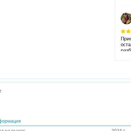
е
формация
да на рынок
2024 г.