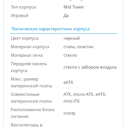
Тип корпуса
Mid Tower
Игровой
Да
Технические характеристики корпуса
Цвет корпуса
черный
PC-Arena на карте Москвы — Яндекс Карты
Материал корпуса
сталь, пластик
Материал окна
стекло
Передняя панель
стекло с забором воздуха
корпуса
Макс. размер
eATX
материнской платы
Совместимые
ATX, micro-ATX, eATX,
материнские платы
mini-ITX
Расположение блока
снизу
питания
Вентиляторы в