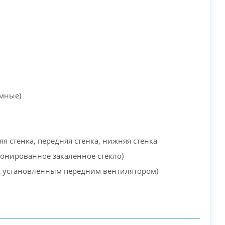
емные)
яя стенка, передняя стенка, нижняя стенка
тонированное закаленное стекло)
с установленным передним вентилятором)