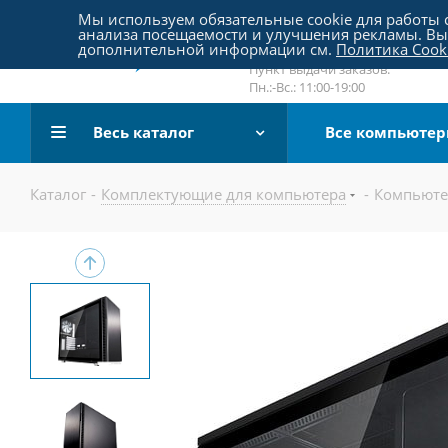
Пятницкое шоссе 18, пав. 267
Мы используем обязательные cookie для работы с
анализа посещаемости и улучшения рекламы. Вы 
email:
sale@pc-arena.ru
дополнительной информации см.
Политика Cook
Пн.:-Вс.: 10:00-20:00
Пункт выдачи заказов:
Пн.:-Вс.: 11:00-19:00
Весь каталог
Все компьюте
Каталог
-
Комплектующие для компьютера
-
Компьюте