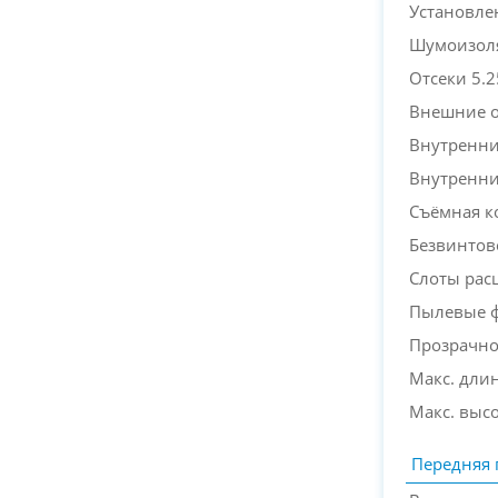
Установле
Шумоизол
Отсеки 5.2
Внешние о
Внутренние
Внутренние
Съёмная к
Безвинтов
Слоты рас
Пылевые 
Прозрачно
Макс. дли
Макс. выс
Передняя 