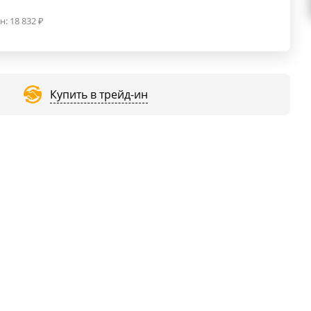
н:
18 832
₽
Купить в трейд-ин