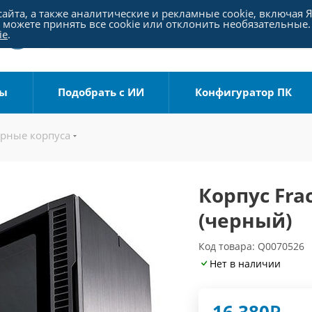
айта, а также аналитические и рекламные cookie, включая 
можете принять все cookie или отклонить необязательные.
ie
.
ры
Подобрать с ИИ
Конфигуратор ПК
рные корпуса
Корпус Frac
(черный)
Код товара: Q0070526
Нет в наличии