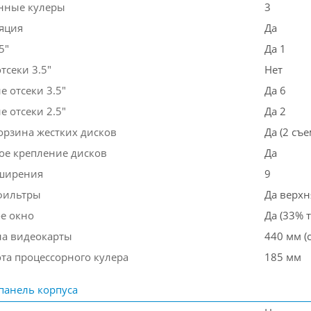
нные кулеры
3
яция
Да
5"
Да 1
тсеки 3.5"
Нет
 отсеки 3.5"
Да 6
 отсеки 2.5"
Да 2
орзина жестких дисков
Да (2 съ
ое крепление дисков
Да
ширения
9
фильтры
Да верхн
е окно
Да (33% 
на видеокарты
440 мм (
ота процессорного кулера
185 мм
панель корпуса