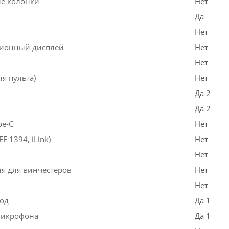
е колонки
Нет
Да
Нет
ионный дисплей
Нет
Нет
ля пульта)
Нет
Да 2
Да 2
pe-C
Нет
EE 1394, iLink)
Нет
Нет
ия для винчестеров
Нет
Нет
од
Да 1
микрофона
Да 1