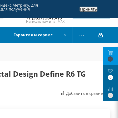
Яндекс.Метрику, для
+7 (495) 790-15-10
 Для получения
Принять
Отдел продаж
Заказать звонок
+7 (903) 790-15-10
Написать нам в чат MAX
Гарантия и сервис
0
tal Design Define R6 TG
0
Добавить в сравнения
0