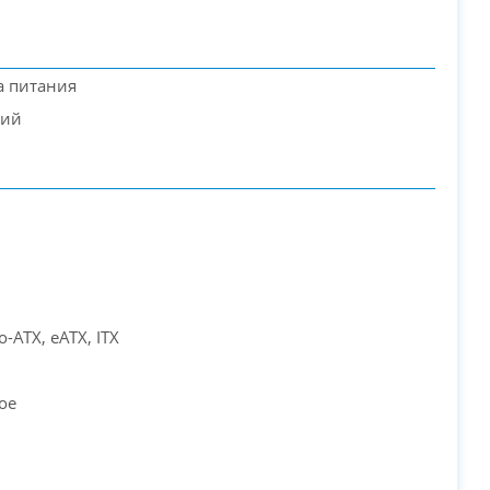
а питания
кий
PC-Arena на карте Москвы — Яндекс Карты
o-ATX, eATX, ITX
ое