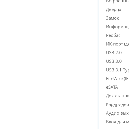
Встроенны
Дверца
Замок
Информац
Реобас
ИК-порт (д
USB 2.0
USB 3.0
USB 3.1 Ty
FireWire (IE
eSATA
Док-станц
Кардридер
Аудио вых
Вход для 