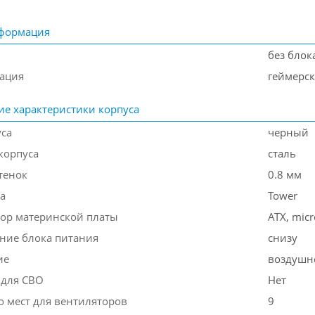
формация
без блок
ация
геймерс
ие характеристики корпуса
уса
черный
корпуса
сталь
тенок
0.8 мм
а
Tower
ор материнской платы
ATX, micr
ние блока питания
снизу
ие
воздушн
 для СВО
Нет
о мест для вентиляторов
9