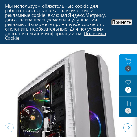
Мы используем обязательные cookie для
работы сайта, а также аналитические и
рекламные cookie, включая Яндекс.Метрику,
для анализа посещаемости и улучшения
Принять
рекламы. Вы можете принять все cookie или
Каталог
-
Комплектующие для компьютера
-
отклонить необязательные. Для получения
Компьютерные корпуса
дополнительной информации см.
Политика
Cookie
.
0
0
0