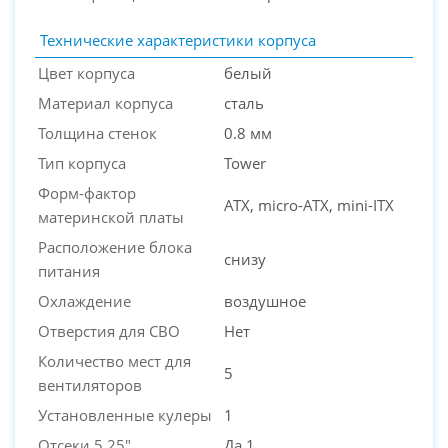
Технические характеристики корпуса
Цвет корпуса
белый
Материал корпуса
сталь
PC-Arena на карте Москвы — Яндекс Карты
Толщина стенок
0.8 мм
Тип корпуса
Tower
Форм-фактор
ATX, micro-ATX, mini-ITX
материнской платы
Расположение блока
снизу
питания
Охлаждение
воздушное
Отверстия для СВО
Нет
Количество мест для
5
вентиляторов
Установленные кулеры
1
Отсеки 5.25"
Да 1