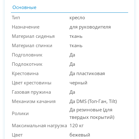
Основные
Тип
кресло
Назначение
для руководителя
Материал сиденья
ткань
Материал спинки
ткань
Подголовник
Да
Подлокотник
Да
PC-Arena на карте Москвы — Яндекс Карты
Крестовина
Да пластиковая
Цвет крестовины
черный
Газовая пружина
Да
Механизм качания
Да DMS (Топ-Ган, Tilt)
Да резиновые (для
Ролики
твердых покрытий)
Максимальная нагрузка
120 кг
Цвет
бежевый