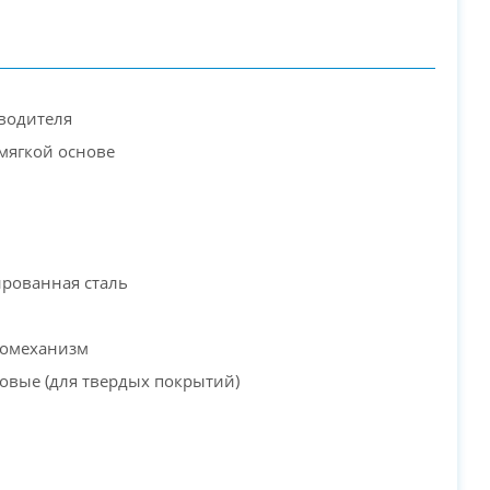
водителя
 мягкой основе
PC-Arena на карте Москвы — Яндекс Карты
рованная сталь
ромеханизм
овые (для твердых покрытий)