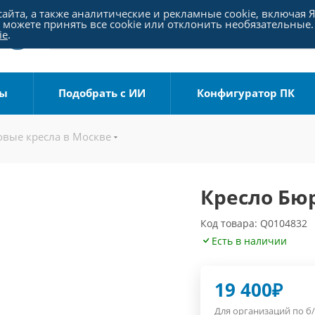
айта, а также аналитические и рекламные cookie, включая 
можете принять все cookie или отклонить необязательные.
ie
.
ры
Подобрать с ИИ
Конфигуратор ПК
вые кресла в Москве
Кресло Бюр
Код товара: Q0104832
Есть в наличии
19 400
₽
Для организаций по б/