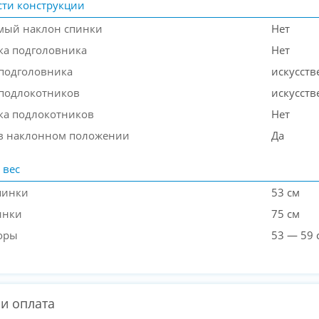
ти конструкции
мый наклон спинки
Нет
ка подголовника
Нет
подголовника
искусств
подлокотников
искусств
ка подлокотников
Нет
в наклонном положении
Да
 вес
пинки
53 см
инки
75 см
оры
53 — 59 
 и оплата