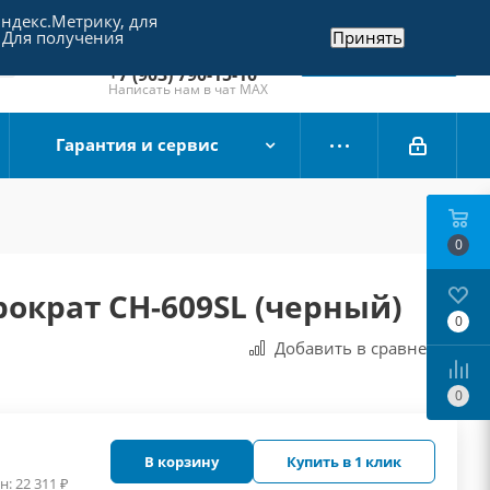
Яндекс.Метрику, для
+7 (495) 790-15-10
 Для получения
Принять
Отдел продаж
Заказать звонок
+7 (903) 790-15-10
Написать нам в чат MAX
Гарантия и сервис
0
ократ CH-609SL (черный)
0
Добавить в сравнения
0
В корзину
Купить в 1 клик
н:
22 311
₽