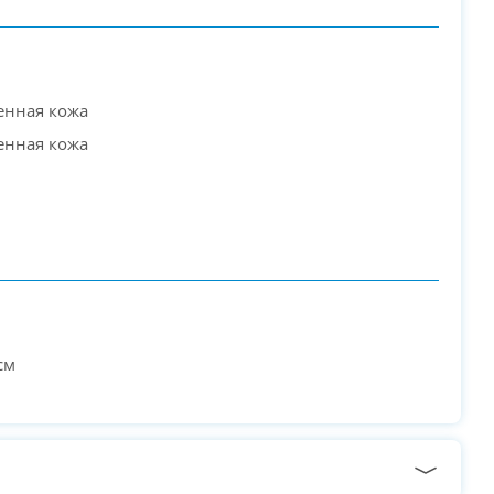
енная кожа
енная кожа
см