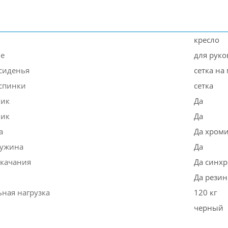
кресло
ие
для руко
сиденья
сетка на
спинки
сетка
ник
Да
ник
Да
а
Да хроми
ружина
Да
качания
Да синх
Да резин
ная нагрузка
120 кг
черный