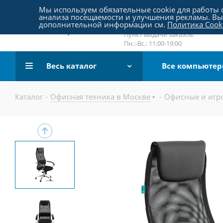
Пятницкое шоссе 18, пав. 267
Мы используем обязательные cookie для работы с
анализа посещаемости и улучшения рекламы. Вы 
email:
sale@pc-arena.ru
дополнительной информации см.
Политика Cook
Пн.:-Вс.: 10:00-20:00
Пункт выдачи заказов:
Пн.:-Вс.: 11:00-19:00
Весь каталог
Все компьюте
Каталог
-
Офисная техника в Москве
-
Офисные и игро