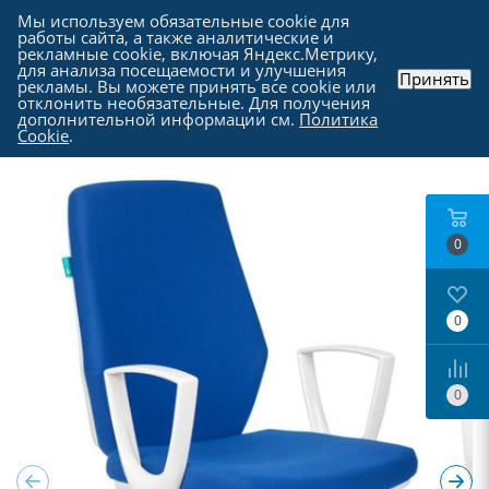
Мы используем обязательные cookie для
работы сайта, а также аналитические и
рекламные cookie, включая Яндекс.Метрику,
для анализа посещаемости и улучшения
Принять
рекламы. Вы можете принять все cookie или
Каталог
-
Офисная техника в Москве
-
отклонить необязательные. Для получения
Офисные и игровые кресла в Москве
дополнительной информации см.
Политика
Cookie
.
0
0
0