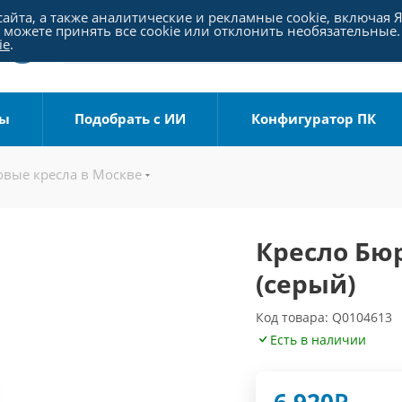
айта, а также аналитические и рекламные cookie, включая 
можете принять все cookie или отклонить необязательные.
ie
.
ры
Подобрать с ИИ
Конфигуратор ПК
вые кресла в Москве
Кресло Бю
(серый)
Код товара: Q0104613
Есть в наличии