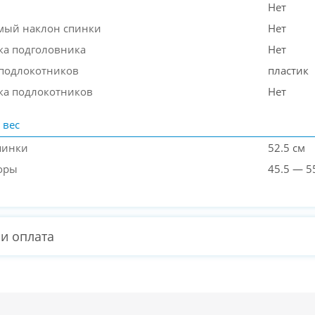
Нет
мый наклон спинки
Нет
ка подголовника
Нет
подлокотников
пластик
ка подлокотников
Нет
 вес
пинки
52.5 см
оры
45.5 — 5
 и оплата