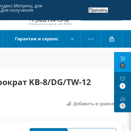
Яндекс.Метрику, для
+7 (495) 790-15-10
 Для получения
Принять
Отдел продаж
Заказать звонок
+7 (903) 790-15-10
Написать нам в чат MAX
Гарантия и сервис
0
рократ KB-8/DG/TW-12
0
Добавить в сравнения
0