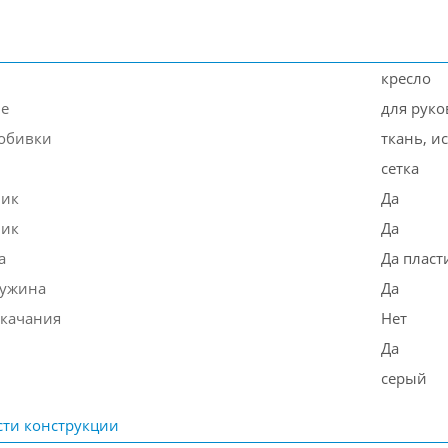
кресло
ие
для руко
обивки
ткань, и
сетка
ник
Да
ник
Да
а
Да пласт
ружина
Да
качания
Нет
Да
серый
ти конструкции