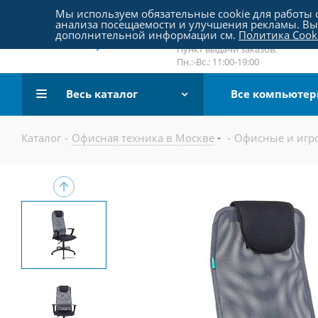
Пятницкое шоссе 18, пав. 267
Мы используем обязательные cookie для работы с
анализа посещаемости и улучшения рекламы. Вы 
email:
sale@pc-arena.ru
дополнительной информации см.
Политика Cook
Пн.:-Вс.: 10:00-20:00
Пункт выдачи заказов:
Пн.:-Вс.: 11:00-19:00
Весь каталог
Все компьюте
Каталог
-
Офисная техника в Москве
-
Офисные и игро