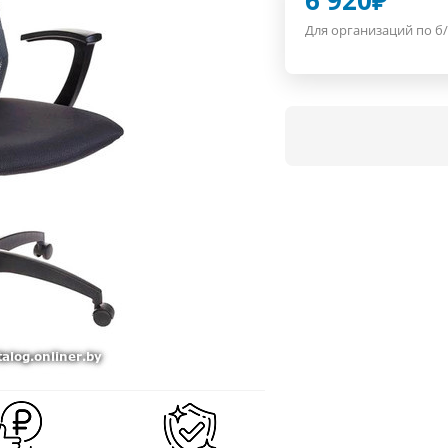
6 920
₽
Для организаций по б/