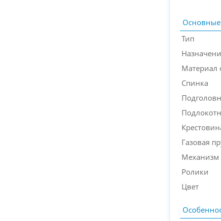
Основные
Тип
Назначен
Материал 
Спинка
Подголов
Подлокот
Крестовин
Газовая п
Механизм 
Ролики
Цвет
Особеннос