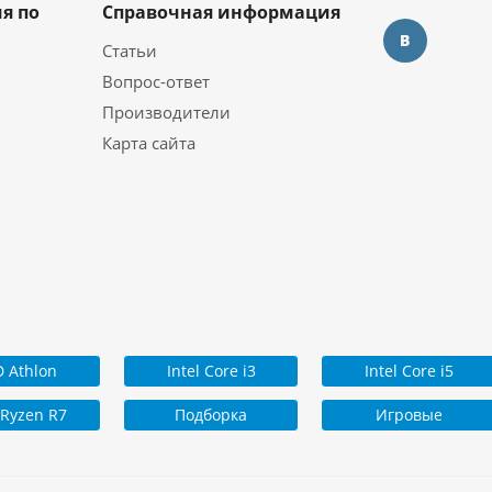
я по
Справочная информация
Статьи
Вопрос-ответ
Производители
Карта сайта
 Athlon
Intel Core i3
Intel Core i5
Ryzen R7
Подборка
Игровые