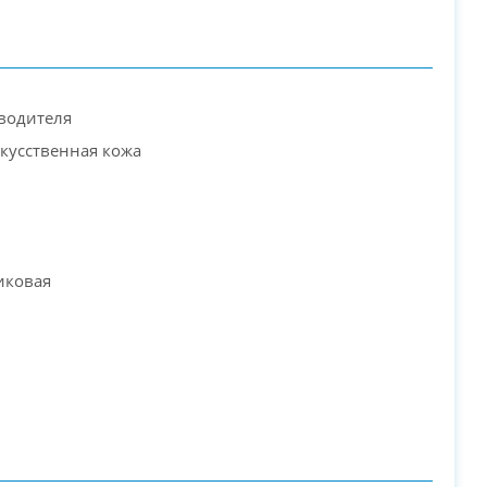
водителя
скусственная кожа
PC-Arena на карте Москвы — Яндекс Карты
иковая