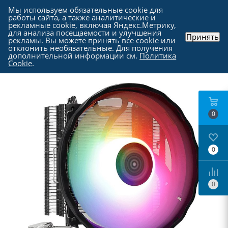
Мы используем обязательные cookie для
работы сайта, а также аналитические и
рекламные cookie, включая Яндекс.Метрику,
для анализа посещаемости и улучшения
Принять
рекламы. Вы можете принять все cookie или
Каталог
-
Комплектующие для компьютера
-
отклонить необязательные. Для получения
Кулеры и системы охлаждения
дополнительной информации см.
Политика
Cookie
.
0
0
0