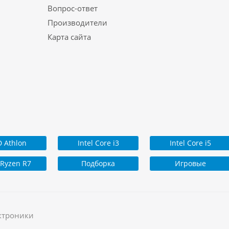
Вопрос-ответ
Производители
Карта сайта
 Athlon
Intel Core i3
Intel Core i5
Ryzen R7
Подборка
Игровые
ктроники