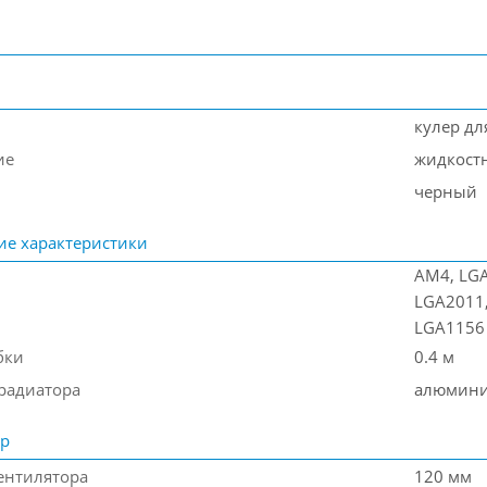
кулер дл
ие
жидкост
черный
ие характеристики
AM4, LGA
LGA2011,
LGA1156
бки
0.4 м
радиатора
алюмин
ор
ентилятора
120 мм