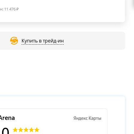
н:
11 476
₽
Купить в трейд-ин