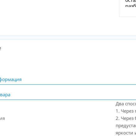
е
формация
вара
Два спос
1. Через
ия
2. Через
предуст
яркости 