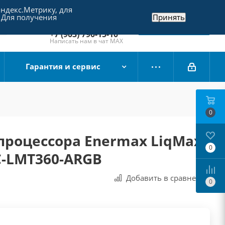
Яндекс.Метрику, для
+7 (495) 790-15-10
 Для получения
Принять
Отдел продаж
Заказать звонок
+7 (903) 790-15-10
Написать нам в чат MAX
Гарантия и сервис
0
процессора Enermax LiqMax
0
LC-LMT360-ARGB
Добавить в сравнения
0