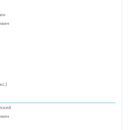
мин
/мин
кс.)
еский
/мин