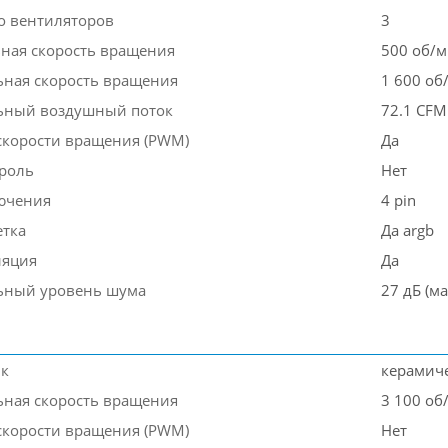
о вентиляторов
3
ая скорость вращения
500 об/
ная скорость вращения
1 600 об
ьный воздушный поток
72.1 CFM
скорости вращения (PWM)
Да
роль
Нет
ючения
4 pin
етка
Да argb
ляция
Да
ьный уровень шума
27 дБ (ма
к
керамич
ная скорость вращения
3 100 об
скорости вращения (PWM)
Нет