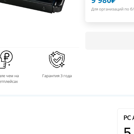
9 980
₽
Для организаций по б/
ле чем на
Гарантия 3 года
етплейсах