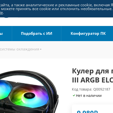
айта, а также аналитические и рекламные cookie, включая 
можете принять все cookie или отклонить необязательные.
ie
.
ры
Подобрать с ИИ
Конфигуратор ПК
 системы охлаждения
Кулер для 
III ARGB E
Код товара: Q0092187
Нет в наличии