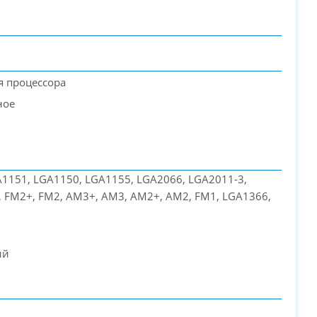
PC-Arena на карте Москвы — Яндекс Карты
я процессора
ное
1151, LGA1150, LGA1155, LGA2066, LGA2011-3,
 FM2+, FM2, AM3+, AM3, AM2+, AM2, FM1, LGA1366,
ий