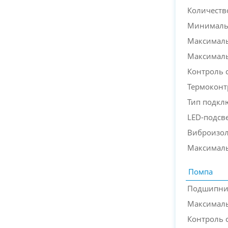
Количеств
Минимальн
Максималь
Максимал
Контроль 
Термоконт
Тип подкл
LED-подсв
Виброизо
Максимал
Помпа
Подшипни
Максималь
Контроль 