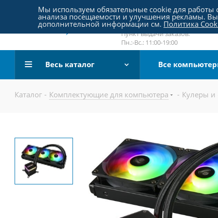
Пятницкое шоссе 18, пав. 267
Мы используем обязательные cookie для работы с
анализа посещаемости и улучшения рекламы. Вы 
email:
sale@pc-arena.ru
дополнительной информации см.
Политика Cook
Пн.:-Вс.: 10:00-20:00
Пункт выдачи заказов:
Пн.:-Вс.: 11:00-19:00
Весь каталог
Все компьюте
Каталог
-
Комплектующие для компьютера
-
Кулеры и